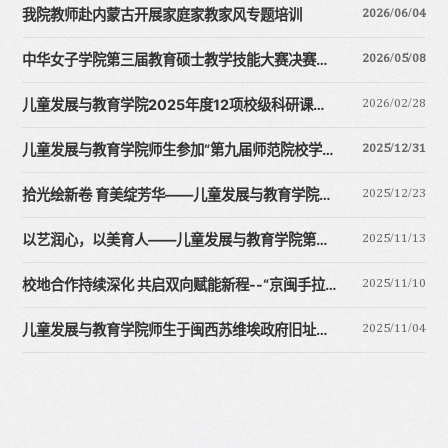
2026/06/04
我院教师赴内蒙古开展家庭家教家风专题培训
2026/05/08
中华女子学院第三届教育硕士教学技能大赛决赛成功举办
2026/02/28
儿童发展与教育学院2025年度12项校级科研课题立项和2部学术著作获出版资助
2025/12/31
儿童发展与教育学院师生参加“第九届师范院校学前教育师范生专业能力竞赛邀请赛暨人工智能时代学前教育...
2025/12/23
拾光绘新卷 育美绽芳华——儿童发展与教育学院迎新年文艺汇演圆满落幕
2025/11/13
以艺润心，以美育人——儿童发展与教育学院第四届学生作品展成功举办
2025/11/10
校地合作持续深化 共启双向赋能新程--“京闽手拉手”系列活动第三期圆满完成
2025/11/04
儿童发展与教育学院师生于闽西苏维埃政府旧址纪念馆开展主题党日活动暨教学实践周首日总结会