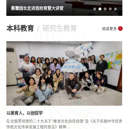
第11期儿童发展与教育论坛“现代家庭教育的基本
儿童发展与教育论坛第25期暨教育硕士学术沙龙
第14期儿童发展与教育论坛“融合，让教育更美
第十三期儿童发展与教育论坛暨教育硕士学术沙
第11期儿童发展与教育论坛“现代家庭教育的基本
儿童发展与教育论坛第25期暨教育硕士学术沙龙
理论假设”成...
活动顺利开展
蔡蕾园长走进我校育慧大讲堂
好”顺利开展
龙活动顺利开展
理论假设”成...
活动顺利开展
本科教育
研究生教育
阅读更多
以美育人，以创促学
教
在全面贯彻党的二十大关于“推进文化自信自强”及《关于实施中华优秀
传统文化传承发展工程的意见》精神...