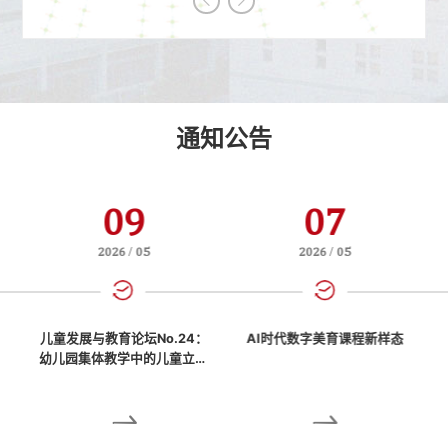
特色学前教育专业已开办三十多年，学科基础扎实，专业发展
成熟，以培养学生的专业能力及突出学生实践能力培养的全实
践模式为办学特色，...
通知公告
09
07
2026 / 05
2026 / 05
暨
儿童发展与教育论坛No.24：
AI时代数字美育课程新样态
案
幼儿园集体教学中的儿童立场
与设计...