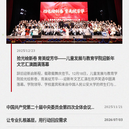
2025/11/04
2025/12/23
2025/11/13
2025/11/10
2025/11/04
我院教师赴内蒙古开展家庭家教家风专题培训
我院教师赴内蒙古开展家庭家教家风专题培训
2026/06/04
2026/06/04
儿童发展与教育学院师生于闽西苏维埃政府旧址纪念馆开
拾光绘新卷 育美绽芳华——儿童发展与教育学院迎新年
以艺润心，以美育人——儿童发展与教育学院第四届学生
校地合作持续深化 共启双向赋能新程--“京闽手拉手”系列
儿童发展与教育学院师生于闽西苏维埃政府旧址纪念馆开
为深入学习贯彻习近平总书记关于注重家庭家教家风建设的重要论
为深入学习贯彻习近平总书记关于注重家庭家教家风建设的重要论
展主题党日活动暨教学实践周...
文艺汇演圆满落幕
作品展成功举办
活动第三期圆满完成
展主题党日活动暨教学实践周...
述，进一步提升家庭教育指导服务专业化水平和爱心妈妈关爱服务
述，进一步提升家庭教育指导服务专业化水平和爱心妈妈关爱服务
2025年11月3日晚，中华女子学院儿童发展与教育学院师生于闽西
辞旧迎新启新程，载歌载舞庆佳节。12月18日，儿童发展与教育学
为营造浓厚校园文化氛围、加强学风建设、提升学生综合素质，围
为深入贯彻党的二十届四中全会和全球妇女峰会精神，持续深化校
2025年11月3日晚，中华女子学院儿童发展与教育学院师生于闽西
能力，5月19日-21日，我院家庭教育专业教师于婷婷博士、赵阳
能力，5月19日-21日，我院家庭教育专业教师于婷婷博士、赵阳
苏维埃政府旧址纪念馆开展主题党日活动暨教学实践周首日总结
院拾光绘新卷，育美绽芳华---迎新年文艺汇演在欢声笑语中圆满
绕本科教学质量审核评估相关工作，儿童发展与教育学院于10-11
地合作，发挥专业优势服务地方发展，11月2日—7日，中华女子学
苏维埃政府旧址纪念馆开展主题党日活动暨教学实践周首日总结
博士受邀赴内蒙古通辽，为...
博士受邀赴内蒙古通辽，为...
会。学院党总支书记郑雷向同学们介绍，闽西苏维埃政府于1930
落幕。学院领导、学校嘉宾和来自中国人民公安大学的师生们与我
月举办第四届学生作品展。作为学院品牌活动之一，本届学生作品
院与福建省龙岩市妇女联合会主办的“京闽手拉手”系列第三期活动
会。学院党总支书记郑雷向同学们介绍，闽西苏维埃政府于1930
年成立，这一历史事件标志着闽...
院师生齐聚一堂，以青春之...
展得到了全院学子的积极响...
圆满开展。儿童发展与...
年成立，这一历史事件标志着闽...
2025/11/21
中国共产党第二十届中央委员会第四次全体会议公报
2026/07/03
让专业扎根基层，用行动回应需求