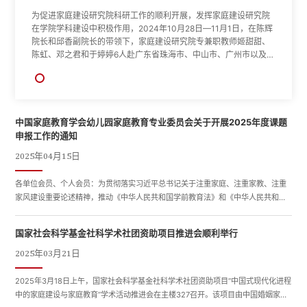
为促进家庭建设研究院科研工作的顺利开展，发挥家庭建设研究院
为促进家庭建设研究院科研工作的顺利开展，发挥家庭建设研究院
为促进家庭建设研究院科研工作的顺利开展，发挥家庭建设研究院
在学院学科建设中积极作用，2024年10月28日—11月1日，在陈辉
在学院学科建设中积极作用，2024年10月28日—11月1日，在陈辉
在学院学科建设中积极作用，2024年10月28日—11月1日，在陈辉
院长和邱香副院长的带领下，家庭建设研究院专兼职教师姬甜甜、
院长和邱香副院长的带领下，家庭建设研究院专兼职教师姬甜甜、
院长和邱香副院长的带领下，家庭建设研究院专兼职教师姬甜甜、
陈虹、邓之君和于婷婷6人赴广东省珠海市、中山市、广州市以及贵
陈虹、邓之君和于婷婷6人赴广东省珠海市、中山市、广州市以及贵
陈虹、邓之君和于婷婷6人赴广东省珠海市、中山市、广州市以及贵
州省贵阳市等多地开展深入调研。10月28日，团队教师来到珠海市
州省贵阳市等多地开展深入调研。10月28日，团队教师来到珠海市
州省贵阳市等多地开展深入调研。10月28日，团队教师来到珠海市
香洲区社会心理健康服务中心。贾炎主任就中心的家庭教育、家庭
香洲区社会心理健康服务中心。贾炎主任就中心的家庭教育、家庭
香洲区社会心理健康服务中心。贾炎主任就中心的家庭教育、家庭
建设场馆设计理念、专家引进情况、科研服务实践进展等进行了详
建设场馆设计理念、专家引进情况、科研服务实践进展等进行了详
建设场馆设计理念、专家引进情况、科研服务实践进展等进行了详
细介绍。...
细介绍。...
细介绍。...
中国家庭教育学会幼儿园家庭教育专业委员会关于开展2025年度课题
申报工作的通知
2025年04月15日
各单位会员、个人会员：为贯彻落实习近平总书记关于注重家庭、注重家教、注重
家风建设重要论述精神，推动《中华人民共和国学前教育法》和《中华人民共和国
家庭教育促进法》的贯彻落实，共同推进幼儿园家庭教育的专业化发展，引导幼儿
园科学、规范地开展家庭教育指导服务工作，探索幼儿园与家庭协同育人的新路
国家社会科学基金社科学术社团资助项目推进会顺利举行
径，构建和谐健康的教育生态环境，助力幼儿健康成长。经中国家庭教育学会审批
同意，幼儿园家庭教育专业委员会启动2025年度幼儿园家庭教育系列课题申报工
2025年03月21日
作，...
2025年3月18日上午，国家社会科学基金社科学术社团资助项目“中国式现代化进程
中的家庭建设与家庭教育”学术活动推进会在主楼327召开。该项目由中国婚姻家庭