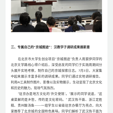
三、专属自己的
“京城图迹”：汉教学子调研成果展新意
在北京
市
大学生创业项目
“京城图迹”负责人周宸伊同学的
北京文学路线心得介绍后，深受启发的
同学们
于实践周期
间分
头
展开实地考察，制作自己的京城探索日志。
月
日，大家
集
7
3
中起来展示
丰富多彩的调研成果。同学们通过实地调研报告，
利用
工具制作图片、
影像以及实物展示，生动呈现了北京文化
A
I
和历史的魅力
。现场
气氛热烈
。
驻京办是地方文化的‘外交使馆’。
展示的同学说道，
这
"
"
"
桌菜解的是乡愁，传的是文化密码。
武汉热干面、浙江定胜
"
糕、贵州酸汤鱼
——一组学生以省级驻京办餐厅为
亮点，向大
家推荐了北京城的全国特色美味。同学们解析了武汉热干面为