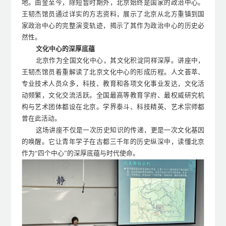
地。由金至今，除短暂时期外，北京始终是国家的政治中心。
王韧杰
馆员
通过详实的方志资料，展示了北京从北方重镇到国
家政治中心的完整演变轨迹，揭示了其作为政治中心的历史必
然性。
文化中心的深厚底蕴
北京作为全国文化中心，其文化积淀同样深厚。讲座中，
王韧杰
馆员
着重解读了北京文化中心的形成历程。人文荟萃、
专业技术人员众多，科技、教育和各项文化事业发达，文化活
动频繁，文化交流活跃。全国最高等教育学府、最权威研究机
构与艺术团体都设在北京。学界泰斗、科技精英、艺术宗师都
曾在此活动。
这场讲座不仅是一次历史知识的传递，更是一次文化基因
的唤醒。它让青年学子在古都三千年的历史纵深中，读懂北京
作为
“四个中心”的深厚底蕴与时代使命。