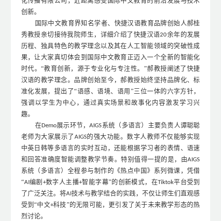
化传播有限公司，近距离感受国际中文教育的前沿发展与技术
创新。
国
际中文
教育界知名学者、快捷汉语教育品牌创始人郝桂
秀教授亲切接待我院师生，详细介绍了快捷汉语
余年的发展
20
历程、独具特色的教学理念以及其在人工智能领域的突破性成
果，让大家真切体会到国际中文教育正迈入一个全新的智能化
时代。“教育创新，源于专业化与专注性。”郝教授阐述了快捷
汉语的教学理念。品牌创始至今，郝教授始终坚持品牌化、标
准化发展，提出了“语感、语境、语用”三位一体的六字方针，
强调以学生为中心，通过真实场景和故事化内容激发学习兴
趣。
在
展示环节，
系统（多语言）主要负责人谭聪聪
Demo
AIGS
老师为大家展示了
的强大功能。数字人教师不仅能够实现
AIGS
中英日韩等多语言的实时互动，还能根据学习者的表情、语速
和回答准确度智能调整教学节奏。特别值得一提的是，由
AIGS
系统（多语言）全程参与制作的《热点中国》系列微课，凭借
“
编剧
数字人主播
智能字幕”的创新模式，在
平台受到
AI
+
+
Tiktok
了广泛关注。将
技术与教学结合的实践，不仅让师生们直观感
AI
受到“中文
科技”的无限可能，更引发了关于未来教学形态的热
+
烈讨论。