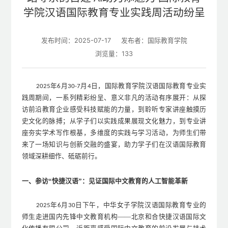
学院汉语国际教育专业实践周活动纷呈
发布时间：2025-07-17
发布者：国际教育学院
浏览量：
133
年
月
月
日，国际教育学院汉语国际教育专业实
2
025
6
3
0-7
4
践周期间，一系列精彩纷呈、意义非凡的活动有序展开：从探
访前沿教育企业感受科技赋能的力量，到聆听专家讲座触摸历
史文化的脉搏；从学子们以实践成果展现文化魅力，到专业讲
座夯实学术写作根基，多维度的实践与学习活动，为师生们带
来了一场知识与创新交融的盛宴，助力学子们在汉语国际教育
领域深耕细作、砥砺前行。
一、参访
“快捷汉语”：见证国际中文教育的人工智能革新
年
月
日下午，中华女子学院汉语国际教育专业的
2025
6
30
师生走进国内先锋中文教育机构——北京和合快捷汉语国际文