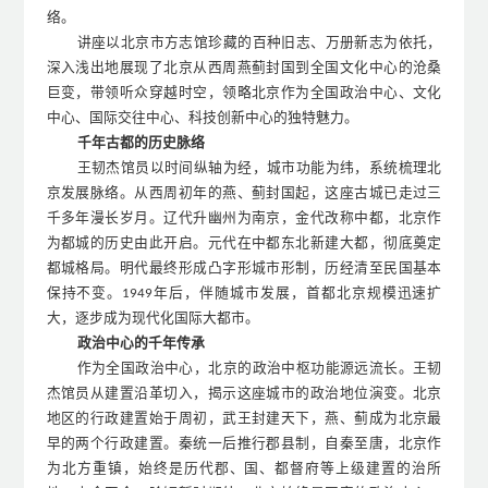
络。
讲座以北京市方志馆珍藏的百种旧志、万册新志为依托，
深入浅出地展现了北京从西周燕蓟封国到全国文化中心的沧桑
巨变，带领听众穿越时空，领略北京作为全国政治中心、文化
中心、国际交往中心、科技创新中心的独特魅力。
千年古都的历史脉络
王韧杰
馆员
以时间纵轴为经，城市功能为纬，系统梳理北
京发展脉络。从西周初年的燕、蓟封国起，这座古城已走过三
千多年漫长岁月。辽代升幽州为南京，金代改称中都，北京作
为都城的历史由此开启。元代在中都东北新建大都，彻底奠定
都城格局。明代最终形成凸字形城市形制，历经清至民国基本
保持不变。
年后，伴随城市发展，首都北京规模迅速扩
1949
大，逐步成为现代化国际大都市。
政治中心的千年传承
作为全国政治中心，北京的政治中枢功能源远流长。王韧
杰
馆员
从建置沿革切入，揭示这座城市的政治地位演变。北京
地区的行政建置始于周初，武王封建天下，燕、蓟成为北京最
早的两个行政建置。秦统一后推行郡县制，自秦至唐，北京作
为北方重镇，始终是历代郡、国、都督府等上级建置的治所