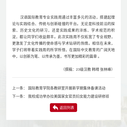
汉语国际教育专业实践周通过丰富多元的活动，搭建起理
论与实践结合、传统与创新碰撞的平台。无论是科技前沿的探
索、历史文化的研习，还是实践成果的淬炼、学术规范的积
淀，都让同学们收益颇丰。此次实践周不仅拓宽了专业视野，
更激发了文化传播的使命感与学术钻研的热情。相信在未来，
学子们将带着实践周的所学所悟，在国际中
文
教育的广阔天地
中，以创新为笔、以传承为墨，书写更加精彩的篇章
。
（撰稿：
级汉教
韩晴
张林峰
）
2
3
上一条：
国际教育学院各教研室开展新学期集体备课活动
下一条：
我校成功举办拉美国家女官员妇女能力建设研修班
返回列表