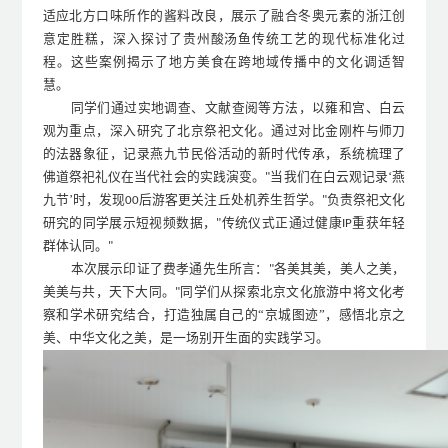
适应北方口味所作的酱料改良，展示了融合冬奥元素的浙江创
意定胜糕，深入探讨了贵州酸汤鱼传统工艺的现代标准化过
程。这些案例揭示了地方美食在跨地域传播中的文化调适智
慧。
同学们
通过实地调查、文献查阅等方法，以雍和宫、白云
观为重点，深入研究了北京祭祀文化。
通过对比金刚杵与师刀
的法器象征，记录燕九节民俗活动的新时代传承，系统梳理了
佛道祭祀礼仪在当代社会的实践演变。
当我们在白云观记录‘燕
"
九节’时，发现
后游客更关注丘处机养生哲学。
负责祭祀文化
00
"
研究的同学展示短视频数据，
传统仪式正通过健康
重获年轻
"
IP
群体认同。
"
本次
展示
印证
了
费孝通
先生
所言：
各美其美，美人之美，
"
美美与共，天下大同。
同学们从探索北京文化旅游中将文化考
"
察和学术研究结合，打造独属自己的
“京城图迹”，感悟北京之
美、中华文化之美，是一场别开生面的实践学习。