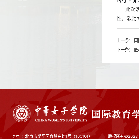
践行正确
此次
性
，激励
上一条：
国
下一条：
匠
地址：北京市朝阳区育慧东路1号（100101）
版权所有©202