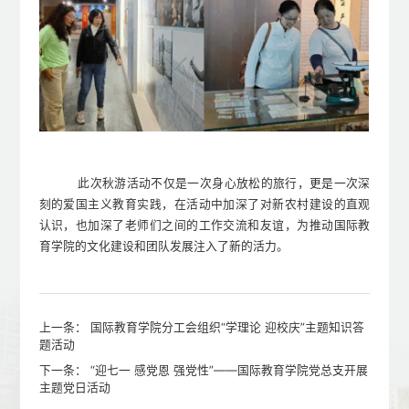
此次秋游活动不仅是一次身心放松的旅行，更是一次深
刻的爱国主义教育实践
，
在活动中加深了
对
新农村
建设的直观
认识，也
加深了
老师们之间的工作交流和友谊，
为推动
国际教
育学院的
文化建设和团队发展注入了新的活力
。
上一条：
国际教育学院分工会组织“学理论 迎校庆”主题知识答
题活动
下一条：
“迎七一 感党恩 强党性”——国际教育学院党总支开展
主题党日活动