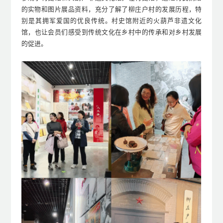
的实物和图片
展品
资料，
充分
了解了柳庄户村
的
发展历程，特
别是其拥军爱国的优良传统。村史馆
附近
的
火葫芦非遗文化
馆
，
也让会员们感受到
传统文化
在
乡村中的传承
和对
乡村发展
的促进。