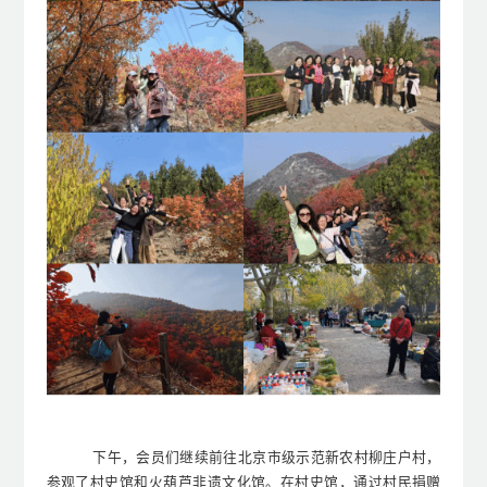
下午，会员们继续
前往
北京
市级示范新农村柳庄户村，
参观了村史馆和火葫芦非遗文化馆。在村史馆，通过
村民捐赠