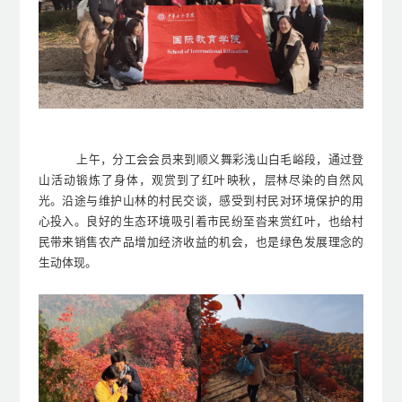
上午，
分工会会员来到
顺义舞彩浅山白毛峪段
，
通过登
山活动锻炼了身体，观赏到了
红叶
映秋，
层林尽染
的
自然风
光。沿途
与
维护山林的村民
交谈
，感受到村民对
环境保护的用
心投入
。
良好的生态环境吸引着
市民
纷至沓来
赏红叶
，也
给村
民带来
销售
农产品
增加
经济收益的机会，也
是绿色发展理念的
生动体现。