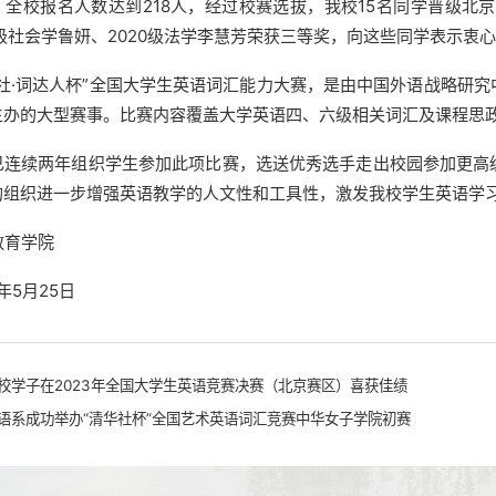
。全校报名人数达到218人，经过校赛选拔，我校15名同学晋级北京
1级社会学鲁妍、2020级法学李慧芳荣获三等奖，向这些同学表示衷
教社·词达人杯”全国大学生英语词汇能力大赛，是由中国外语战略研
主办的大型赛事。比赛内容覆盖大学英语四、六级相关词汇及课程思
已连续两年组织学生参加此项比赛，选送优秀选手走出校园参加更高
的组织进一步增强英语教学的人文性和工具性，激发我校学生英语学
教育学院
3年5月25日
校学子在2023年全国大学生英语竞赛决赛（北京赛区）喜获佳绩
语系成功举办“清华社杯”全国艺术英语词汇竞赛中华女子学院初赛