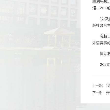
顺利完成
语、202
“外
版社联合
我校
外语赛事
国际
202
上一条：
我
下一条：
外