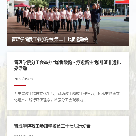
管理学院教工参加学校第二十七届运动会
管理学院分工会举办 “咖香染韵・疗愈新生”咖啡渣非遗扎
染活动
2026/05/29
为丰富教工精神文化生活，帮助教工释放工作压力，传承非物质文
化遗产、践行环保理念，增强分工会凝聚力...
管理学院教工参加学校第二十七届运动会