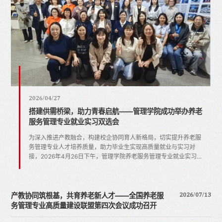
2025/08/12
2026/07/13
2026/04/27
2025/10/28
2025/09/19
2025/08/12
2026/07/13
我校成功举办AI赋能女性领导力发展与女大学生创业就业
产教协同筑根基，共育养老新人才——全国养老服务管理
搭建供需桥梁，助力青春启航——管理学院成功举办养老
薪火相传，再创佳绩——管理学院人力资源管理专业师生
管理学院组织“AI+HR”人机协作时代，数智化人力资源管
我校成功举办AI赋能女性领导力发展与女大学生创业就业
产教协同筑根基，共育养老新人才——全国养老服务管理
论坛
专业高质量建设联盟第四次会...
服务管理专业就业实习双选会
队伍取得HRU初赛团体一等奖
理人才培养创新实践座谈会
论坛
专业高质量建设联盟第四次会...
为落实《国务院办公厅关于进一步做好高校毕业生等青年就业创业
2026年7月10日-12日，全国养老服务管理专业高质量建设联盟第
为深入推进产教融合，构建校企协同育人新格局，切实提升养老服
党的二十大提出，人才是第一资源、创新是第一动力。基于“以赛
2025年9月18日下午，新道科技股份有限公司服务总经理魏宾、
为落实《国务院办公厅关于进一步做好高校毕业生等青年就业创业
2026年7月10日-12日，全国养老服务管理专业高质量建设联盟第
工作的通知》（国办发2022〕13号）、全国妇联等八部门《关于
四次会议在北京成功召开。本次会议以“产教协同筑根基，共育养
务管理专业人才培养质量，助力毕业生实现高质量就业与实习对
促教、以赛促学、产教融合“大赛主旨，引导各高校人力资源管理
支持经理陈宇阳、人力资源专家陈国锋三位专家，莅临我校管理学
工作的通知》（国办发2022〕13号）、全国妇联等八部门《关于
四次会议在北京成功召开。本次会议以“产教协同筑根基，共育养
深入实施创业带动就业示范行动力促高校毕业生创业就业的通知》
老新人才”为主题，旨在搭建全国养老教育院校、行业企业、科研
接，2026年4月26日下午，管理学院养老服务管理专业就业实习双
专业和相关专业的学生关注人力资源专业实务技能，并指引学生从
院，与人力资源管理专业老师，共同探讨了在“AI+HR”人机协作时
深入实施创业带动就业示范行动力促高校毕业生创业就业的通知》
老新人才”为主题，旨在搭建全国养老教育院校、行业企业、科研
（妇字〔2022〕16号）等中...
机构、行业协会的交流协作...
选会顺利举行。管理学院副院...
企业人力资源管理实践出...
代，人力资源管理领域面临...
（妇字〔2022〕16号）等中...
机构、行业协会的交流协作...
2026/07/13
产教协同筑根基，共育养老新人才——全国养老服
务管理专业高质量建设联盟第四次会议成功召开