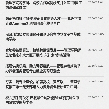
2026/07/06
管理学院跨学科、跨校合作案例获奖并入库“中国工
商管理案例库”
2026/06/09
访企拓岗精准对接 校企共育财会人才——管理学院
走访Acclime凯晋集团深化校企合作
2026/06/05
民政部部级立项课题开题论证会在中华女子学院成
功举办
2026/05/29
实地参访悟真知，校地共建促发展 ——管理学院师
生赴北京市大兴区开展“知兴计划”参访活动
2026/04/27
搭建供需桥梁，助力青春启航——管理学院成功举
办养老服务管理专业就业实习双选会
2026/04/03
夯实一流专业建设，加强高校共建互联——管理学
院教工第一党支部与人力资源管理教研室赴中国人
民大学劳...
2026/03/17
校会携手育英才 产教融合赋新能|管理学院拜会中
国研究型医院学会