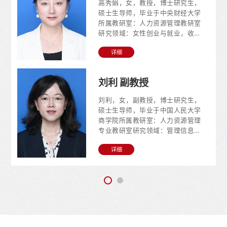
用、人力资源管理前沿研究成果
高秀娟，女，教授，博士研究生，
（学术成果、主要著作、课题）：
硕士生导师，毕业于中央财经大学
课题：（1）2021年教育部产学合
所属教研室：人力资源管理教研室
作育人项目“：人力资源管理综合实
研究领域：女性创业与就业，收入
训体系一人力资源管理大数据应用
差距主讲课程：国际企业管理，经
平台建设”（主持）...
详细
济学，人力资源管理前沿，大学生
创业就业。研究成果（学术成果、
主要著作、课题）：课题：（1）北
刘利 副教授
京市社科基金课题“数字经济发展促
进北京市女性创业活跃度研究”（主
刘利，女，副教授，博士研究生，
持）（2）教育部产学合作育人项
硕士生导师，毕业于中国人民大学
目“大学生职业发展与创业就业”
商学院所属教研室：人力资源管理
（主持）（3）北京市教育工委调
专业教研室研究领域：管理信息化
研项目“...
与数智化主讲课程：管理信息系
详细
统、工商管理综合实训、EHR（人
力资源管理智能系统）、大数据在
人力资源管理中的应用、大学生职
业发展与创业就业等。研究成果：
1-论文-意见领袖对旅游虚拟社区参
与行为影响作用的实证研究，
2018，旅游学刊2- 论文-沟通技术
平台支持的高校科研团队创新行为