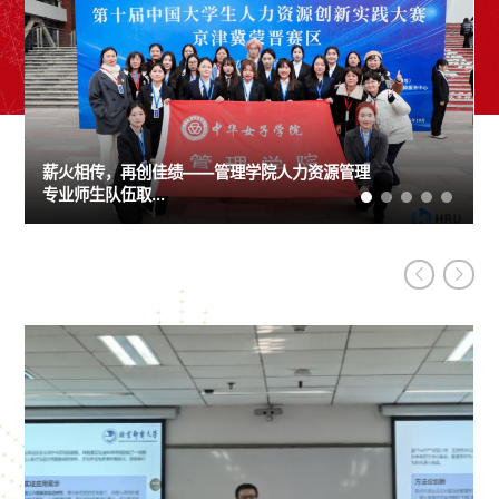
顺应金融行业发展变化 探索金融人才培养特色 —
薪火相传，再创佳绩——管理学院人力资源管理
管理学院组织“AI+HR”人机协作时代，数智化人
管理学院副教授肖练练入选“2024中国知网高被
顺应金融行业发展变化 探索金融人才培养特色 —
薪火相传，再创佳绩——管理学院人力资源管理
管理学院金融...
专业师生队伍取...
力资源管理人才...
引学者”
合肥工业大学一行莅临我校管理学院调研交流
管理学院金融...
专业师生队伍取...