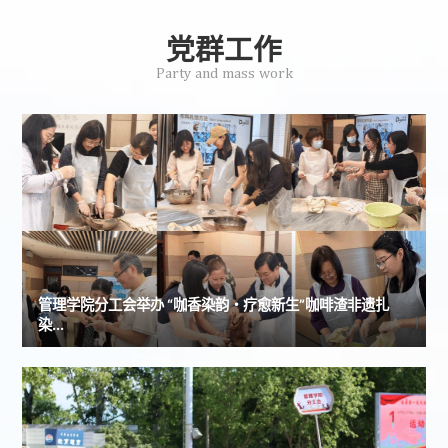
影响因素研究，2018，...
党群工作
Party and mass work
管理学院分工会举办 “咖香染韵・疗愈新生”咖啡渣非遗扎
染...