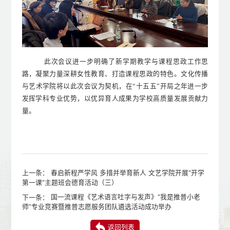
此
次会议
进一步
明确
了新学期教学与课程思政工作思
路，凝聚
力量
深耕女性教育、打造
课程
思政
的特色
。文化传播
与艺术学院将以此次会议为契机，
在
“十五五”开局之年进一步
发挥学科专业优势，以优异育人成果为学校高质量发展贡献力
量。
上一条：
春启新程严学风 多措并举育新人 文艺学院开展“开学
第一课”主题班会德育活动（三）
下一条：
国一流课程《艺术语言吐字与发声》“我是推普小老
师”专业竞赛暨推普志愿服务团队遴选活动成功举办
返回列表