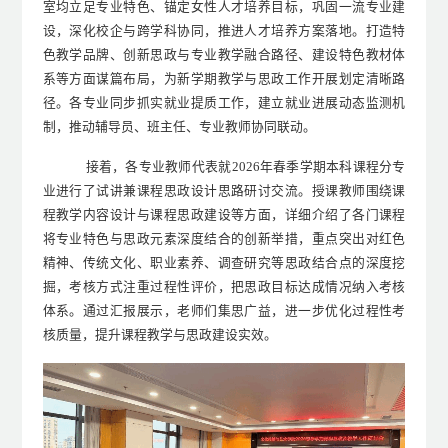
室均立足专业特色、锚定女性人才培养目标，巩固一流专业建
设，深化校企与跨学科协同，推进人才培养方案落地。打造特
色教学品牌、创新思政与专业教学融合路径、建设特色教材体
系等方面谋篇布局，为新学期教学与思政工作开展划定清晰路
径。各专业同步抓实就业提质工作，建立就业进展动态监测机
制，推动辅导员、班主任、专业教师协同联动。
接着，各专业教师代表就
2026
年春季学期本科课程分专
业进行了试讲兼课程思政设计思路研讨交流。
授课教师
围绕
课
程教学内容设计与课程思政建设
等方面
，详细介绍了各门课程
将专业特色与思政元素深度结合的创新举措，
重点
突出对红色
精神、传统文化、职业素养、调查研究等思政结合点的深度挖
掘，考核方式注重过程性评价，把思政目标达成情况纳入考核
体系。
通过汇报展示，
老师
们
集思广益，进一步优化过程性考
核质量，提升课程教学与思政建设实效。