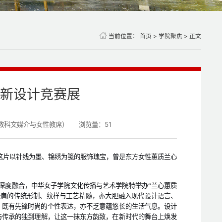
当前位置：
首页
>
学院聚焦
> 正文
新设计竞赛展
教科文媒介与女性教席）
浏览量：
51
这片以针线为墨、锦绣为笺的服饰瑰宝，曾是东方女性蕙质兰心
深度融合，中华女子学院文化传播与艺术学院特举办“兰心蕙质
云肩的传统形制、纹样与工艺精髓，亦大胆融入现代设计语言、
；既有先锋时尚的个性表达，亦不乏
意蕴悠长
的生活气息。设计
与传承的独到理解，让这一抹东方韵致，在新时代的舞台上焕发