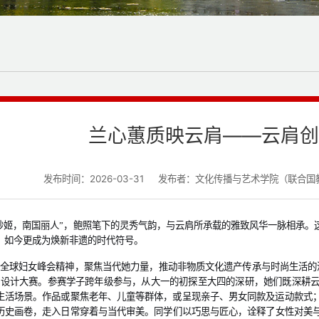
兰心蕙质映云肩——云肩创
发布时间：2026-03-31
发布者：文化传播与艺术学院（联合国
妙姬，南国丽人”，鲍照笔下的灵秀气韵，与云肩所承载的雅致风华一脉相承。
，如今更成为焕新非遗的时代符号。
全球妇女峰会精神，聚焦当代她力量，推动非物质文化遗产传承与时尚生活的
新设计大赛。
参赛学子跨年级参与，从大一的初探至大四的深研，她们
既深耕
生活场景。作品或聚焦老年、儿童等群体，或呈现亲子、男女同款及运动款式
历史画卷，走入日常穿着与当代审美。
同学们
以巧思与匠心，诠释了女性对美