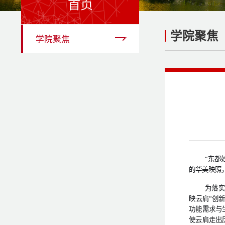
首页
学院聚焦
学院聚焦
“东都
的华美映照
为落实
映云肩”创
功能需求与
使
云肩走出