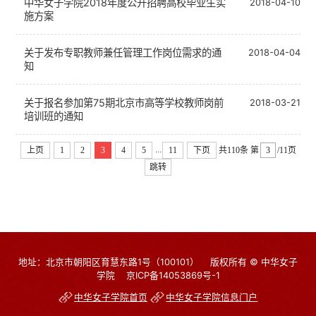
中华女子学院2018年度公开招聘高校毕业生实
2018-04-10
施方案
关于发布专职教师兼任管理工作岗位需求的通
2018-04-04
知
关于报名参加第75期北京市高等学校教师岗前
2018-03-21
培训班的通知
...
上页
1
2
3
4
5
11
下页
共110条
第
/11页
跳转
地址：北京市朝阳区育慧东路1号（100101）
版权所有 © 中华女子
学院
京ICP备14053869号-1
中华女子学院首页
中华女子学院信息门户