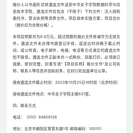
报价人以书面形式将遴选文件送至中华女子学院数据科学与信
息技术学院，遴选文件应包含（不限于）下列文件：法人授权
委托书，营业执照等资质文件。项目具体实施方案，项目总价
（报价应为含税价格）。
本项目预算共为9.9万元，超过预算的报价文件将被作为无效文
件。遴选文件未办理书面登记手续，或送达时间晚于截止时
间，或以传真、电子邮件、电报、电话等方式递交的遴选文件
恕不接受。遴选文件正副本共一式两份，双面打印，必须装订
成册，密封完整，封套写清“【项目名称】报价文件”及公司名
称、联系人等信息并加贴封条，在封口处加盖单位公章。
接收遴选文件截止时间：2023年10月25日16时前（北京时间）
接收遴选文件地点：中华女子学院主楼631室。
四、联系方式
电话：（010）84659126
地址：北京市朝阳区育慧东路1号 邮政编码：100101