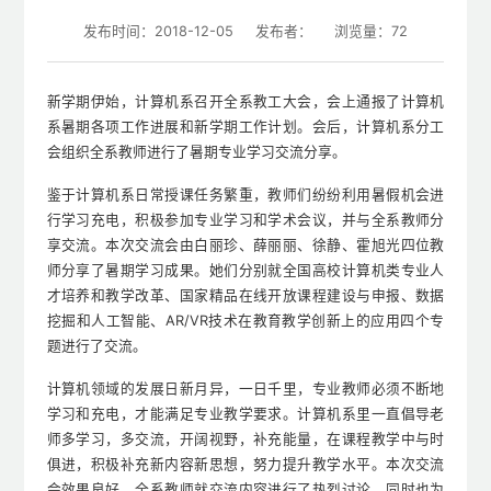
发布时间：2018-12-05
发布者：
浏览量：
72
新学期伊始，计算机系召开全系教工大会，会上通报了计算机
系暑期各项工作进展和新学期工作计划。会后，计算机系分工
会组织全系教师进行了暑期专业学习交流分享。
鉴于计算机系日常授课任务繁重，教师们纷纷利用暑假机会进
行学习充电，积极参加专业学习和学术会议，并与全系教师分
享交流。本次交流会由白丽珍、薛丽丽、徐静、霍旭光四位教
师分享了暑期学习成果。她们分别就全国高校计算机类专业人
才培养和教学改革、国家精品在线开放课程建设与申报、数据
挖掘和人工智能、AR/VR技术在教育教学创新上的应用四个专
题进行了交流。
计算机领域的发展日新月异，一日千里，专业教师必须不断地
学习和充电，才能满足专业教学要求。计算机系里一直倡导老
师多学习，多交流，开阔视野，补充能量，在课程教学中与时
俱进，积极补充新内容新思想，努力提升教学水平。本次交流
会效果良好，全系教师就交流内容进行了热烈讨论，同时也为