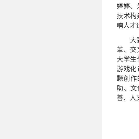
婷婷、
技术构
响人才
大
革、交
大学生
游戏化
题创作
助、文
善、人