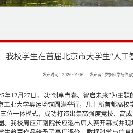
我校学生在首届北京市大学生“人工智
发布时间：2026-01-16
发布者：数据科学与信息
25
年
12
月
27
日，以
“
创享青春、智启未来
”
为主题
京工业大学奥运场馆圆满举行
，几十所首都高校
”
三位一体模式，成功打造
出
集高强度竞技、高成
圈。
我校
周应江副院长应邀出席
大赛
开幕式并
现
学生
参赛作品
给予
了
高度评价
，数据科学与信息