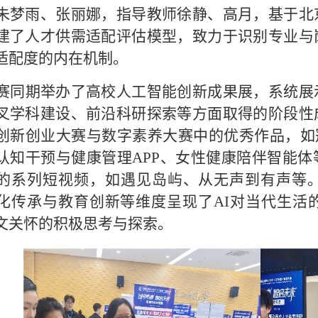
朱梦雨、张丽娜
，指导教师徐静、高月，
基于北
建了人才供需适配评估模型
，
致力于识别专业与
适配度的内在机制。
赛
同期举办
了高校
人工智能创新成果展，系统展
叉学科建设、前沿科研探索等方面取得的阶段性
创新创业大赛与数字素养大赛中的优秀作品，
如
认知干预与
健康
管理
A
PP
、
女性健康陪伴智能体
的系列短视频
，如遇见岛屿、从无声到有声等
化传承与教育创新
等
维度呈现了
AI
对当代生活
文关怀的积极思考与探索。