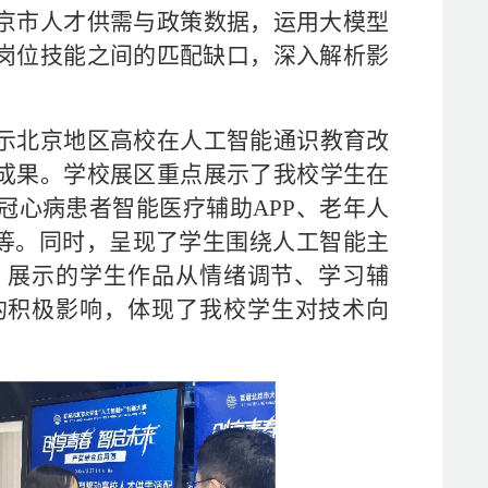
京市人才供需与政策数据，运用大模型
岗位技能之间的匹配缺口，深入解析影
示北京地区高校在人工智能通识教育改
成果。
学校
展区重点展示了
我校
学生在
冠心病患者
智能医疗
辅助
A
PP
、老年人
等
。
同时，
呈现了学生围绕人工智能主
。展示的学生
作品从情绪调节、学习辅
的积极影响，体现了我校学生对技术向