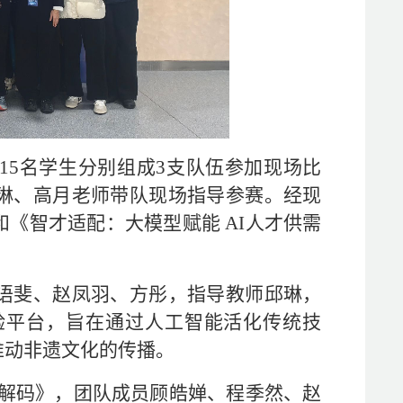
15
名学生分别组成
3
支队伍参加现场比
琳、高月老师带队现场指导参赛。经现
和
《智才适配：
大模型赋能
AI
人才供需
语斐、赵凤羽、方彤
，指导教师邱琳，
验平台，旨在通过人工智能活化传统技
推动非遗文化的传播。
解码
》，团队成员
顾皓婵、程季然、赵