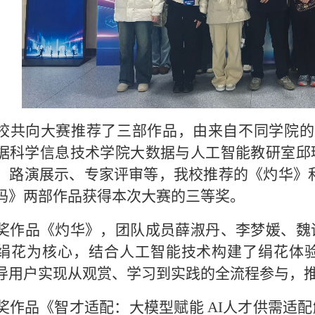
校共向大赛推荐
了三
部
作品，由来自不同学院的
据
科学
信息技术学院大数据与人工智能教研室邱
、路演展示、专家评审等，我校推荐的
《灼华》
码
》
两
部作品获得本次大赛的三等奖。
奖作品
《灼华》
，团队
成员薛淑丹、李梦媛、魏
绢花为核心，结合人工智能技术构建了绢花体
导用户实现从观赏、学习到实践的全流程参与，
奖作品《智才适配：
大模型赋能
AI
人才供需适配