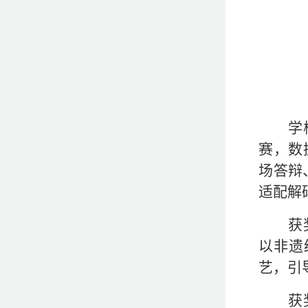
学
赛，数
场答辩
适配解
获
以非遗
艺
，
引
获