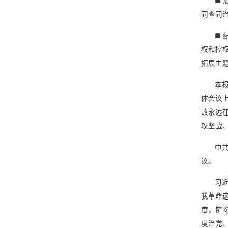
■
同查同
■
权和控
拓展主
本
体会议
败永远
攻坚战
中
议。
习
我革命
度，铲
度治党