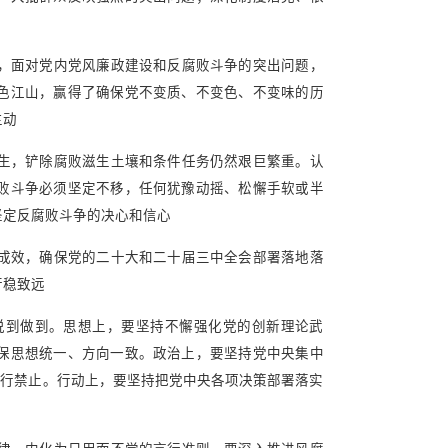
代，面对党内党风廉政建设和反腐败斗争的突出问题，
色江山，赢得了确保党不变质、不变色、不变味的历
主动
发生，铲除腐败滋生土壤和条件任务仍然艰巨繁重。认
败斗争必须坚定不移，任何犹豫动摇、松懈手软或半
坚定反腐败斗争的决心和信心
大成效，确保党的二十大和二十届三中全会部署落地落
行稳致远
说到做到。思想上，要坚持不懈强化党的创新理论武
保思想统一、方向一致。政治上，要坚持党中央集中
令行禁止。行动上，要坚持把党中央各项决策部署落实