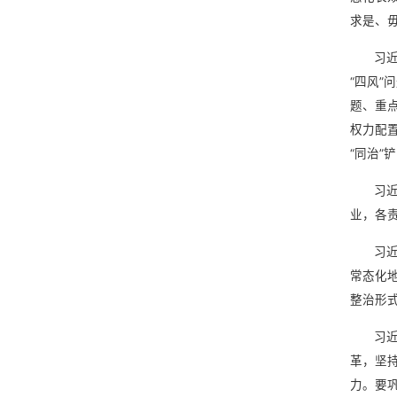
求是、
习
“四风
题、重
权力配
“同治”
习
业，各
习
常态化
整治形
习
革，坚
力。要