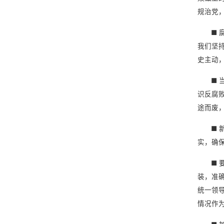
规治党
■
我们坚
史主动
■
识反腐
途而废
■
实，确
■
装，准
统一领
情况作