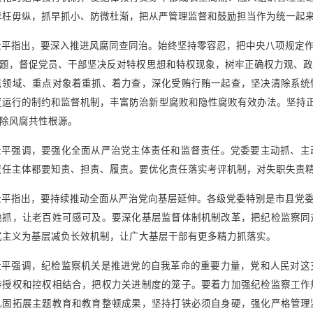
毋枉毋纵，抓早抓小、防微杜渐，把从严管理监督和鼓励担当作为统一起
近平指出，要深入推进风腐同查同治。始终坚持零容忍，把中央八项规定
”问题，督促党员、干部坚决反对特权思想和特权现象，树牢正确权力观、
点领域、重点对象着重抓、着力查，深化受贿行贿一起查，坚决清除系统
置运行的制约和监督机制，丰富防治新型腐败和隐性腐败有效办法。坚持正
铲除风腐共性根源。
近平强调，要强化全面从严治党主体责任和监督责任。党委要主动抓、主
责任主体都要知责、担责、履责。要优化责任落实考评机制，对失职失责
近平指出，要持续推动全面从严治党向基层延伸。各级党委特别是市县党
地抓，让老百姓可感可及。要深化基层监督体制机制改革，把纪检监察同
式主义为基层减负长效机制，让广大基层干部有更多精力抓落实。
近平强调，纪检监察机关是推进党的自我革命的重要力量，党和人民对这
持授权和控权相结合，把权力关进制度的笼子。要着力加强纪检监察工作
巩固拓展主题教育和教育整顿成果，坚持打铁必须自身硬，强化严格管理