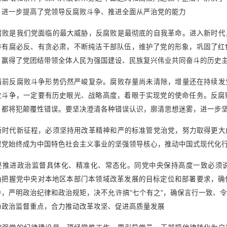
，进一步提高了党领导反腐败斗争、推进全面从严治党的能力
 腐败是我们党面临的最大威胁，反腐败是最彻底的自我革命。进入新时
持有腐必反、有贪必肃，不断纯洁干部队伍，维护了党的形象，巩固了红
，赢得了党团结带领全体人民为强国建设、民族复兴伟业共同奋斗的历史
 当前反腐败斗争形势仍然严峻复杂。腐败存量尚未清除，增量还在持续
败斗争，一定要有历史眼光、战略高度，着眼于实现党的使命任务。反腐
，都将犯颠覆性错误。要坚决澄清各种错误认识，廓清思想迷雾，进一步
 新时代新征程，必须坚持用改革精神和严的标准管党治党，努力取得更
保党始终成为中国特色社会主义事业的坚强领导核心，推动中国式现代化
 要推进政治监督具体化、精准化、常态化。同党中央保持高度一致必须
确把握党中央对本地区本部门本领域改革发展的目标定位和部署要求，确
导，严明政治纪律和政治规矩，决不允许搞“七个有之”，确保言行一致、
为政治监督重点，合力推动改革攻坚、促进高质量发展