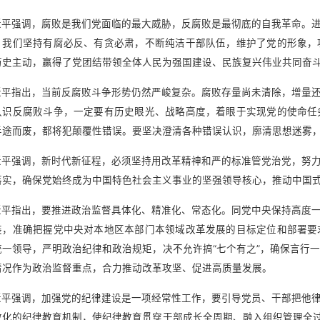
近平强调，腐败是我们党面临的最大威胁，反腐败是最彻底的自我革命。
，我们坚持有腐必反、有贪必肃，不断纯洁干部队伍，维护了党的形象，
历史主动，赢得了党团结带领全体人民为强国建设、民族复兴伟业共同奋
近平指出，当前反腐败斗争形势仍然严峻复杂。腐败存量尚未清除，增量
认识反腐败斗争，一定要有历史眼光、战略高度，着眼于实现党的使命任
半途而废，都将犯颠覆性错误。要坚决澄清各种错误认识，廓清思想迷雾
近平强调，新时代新征程，必须坚持用改革精神和严的标准管党治党，努
落实，确保党始终成为中国特色社会主义事业的坚强领导核心，推动中国
近平指出，要推进政治监督具体化、精准化、常态化。同党中央保持高度
装，准确把握党中央对本地区本部门本领域改革发展的目标定位和部署要
统一领导，严明政治纪律和政治规矩，决不允许搞“七个有之”，确保言行
情况作为政治监督重点，合力推动改革攻坚、促进高质量发展。
近平强调，加强党的纪律建设是一项经常性工作，要引导党员、干部把他
效化的纪律教育机制，使纪律教育贯穿干部成长全周期、融入组织管理全过