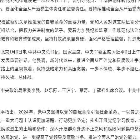
 加强党的纪律建设是一项经常性工作，要引导党员、干部把他律转化为
治。要强化全面从严治党主体责任和监督责任。要持续推动全面从严治党
 纪检监察机关是推进党的自我革命的重要力量，党和人民对这支队伍充
权相结合，把权力关进制度的笼子。要着力加强纪检监察工作规范化法治
题教育和教育整顿成果，坚持打铁必须自身硬，强化严格管理监督，打造
报北京1月6日电 中共中央总书记、国家主席、中央军委主席习近平6日上
上发表重要讲话。他强调，新时代以来，推进全面从严治党和反腐败斗争
在路上的坚韧执着，保持战略定力和高压态势，一步不停歇、半步不退让
、持久战、总体战。
共中央政治局常委李强、赵乐际、王沪宁、蔡奇、丁薛祥出席会议。中共
近平指出，2024年，党中央坚持以党的自我革命引领社会革命，一以贯
这一重大问题上认识更加清醒、行动更加坚定；扎实开展党纪学习教育，
除腐败滋生的土壤和条件；深入开展群众身边不正之风和腐败问题集中整
、依规治党，进一步提高了党领导反腐败斗争、推进全面从严治党的能力