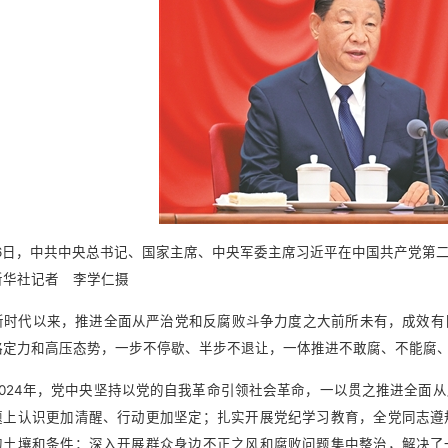
月6日，中共中央总书记、国家主席、中央军委主席习近平在中国共产党第
新华社记者 李学仁摄
 新时代以来，推进全面从严治党和反腐败斗争力度之大前所未有，成效
略定力和高压态势，一步不停歇、半步不退让，一体推进不敢腐、不能腐
 2024年，党中央坚持以党的自我革命引领社会革命，一以贯之推进全面
题上认识更加清醒、行动更加坚定；扎实开展党纪学习教育，全党同志遵
的土壤和条件；深入开展群众身边不正之风和腐败问题集中整治，解决了