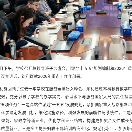
日下午，学校召开校领导班子务虚会，围绕“十五五”规划编制和2026
议并讲话，刘利群就2026年重点工作作部署。
利群回顾了过去一年学校在服务全球妇女峰会、顺利通过本科教育教学审
成效，充分彰显了学校的办学实力、治理水平与服务国家大局的责任担当
进五项任务：一是高站位谋划“十五五”发展规划，紧扣国家重大战略部署
，科学设定发展目标，细化实施路径，增强发展的前瞻性与系统性。二是
工智能、家政学等新专业，优化学科专业结构，构建更加契合女性成长
高质量就业。三是全面提升妇联干部培训的专业化、规范化水平，加强培