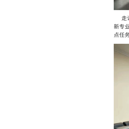
走
新专
点任