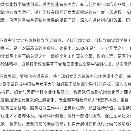
进数智化教学模式创新，着力打造有影响力、有示范性的干部培训品牌。
赋能中心协同运行，提升学校在国际妇女发展领域的参与度与话语权。五
配置、治理体系完善等制约发展的瓶颈问题，深入推进体制机制改革，切
。
亚玫充分肯定各位校领导立足岗位，坚持问题导向、目标导向谋划学校工
的思考，是一次高质量的务虚会。她指出，2026年是“十五五”开局之年
动计划承上启下的关键之年，做好全年工作事关全局、影响长远。要深学
要论述精神，自觉将学校发展置于党和国家事业全局中谋划推进，以实际行动
亚玫强调，要强化机遇意识，将全球妇女能力建设中心作为重中之重，举
绕“高质量建设中国特色女子大学和妇联干部培训学院”核心目标，深入实施
系构建、妇女与家庭学科专业体系健全、教师队伍激励机制优化等方面
工智能加速迭代带来的生源变化、专业调整和教师能力转型等挑战，围绕“妇
在服务国家战略、服务妇联工作中办出特色优势、彰显独特价值。要发扬
干优化人才培养体系、推动科研创新、提升干部培训质效、促进国际妇女
气象、新步伐。要坚持党的全面领导，扎实开展树立和践行正确的政绩观