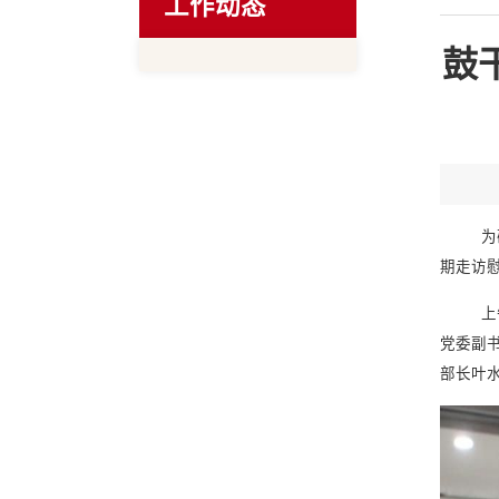
工作动态
鼓
为
期走访
上
党委副
部长叶