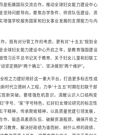
四是拓展国际交流合作，推动全球妇女能力建设中心
是坚持问题导向，聚焦办学条件、师资队伍建设、资
实增强学校服务国家和妇女事业发展的支撑能力与内
作，既有对分管工作的考虑，更有对“十五五”规划全
，是全球妇女能力建设中心开启之年，是教育强国建设
细悟习近平总书记关于教育、关于妇女儿童和妇联工
坚定拥护“两个确立”、坚决做到“两个维护”。
全校之力建好用好这一重大平台，打造更多标志性成
新时代立德树人工程，力争“十五五”时期在妇联干部
实现新突破。要增强危机意识，清醒认识人口结构变
”字号、“家”字号特色，扛好妇女理论研究的标志性
实干精神，传承爬坡精神，以高质量党建引领发展，
合作、锻造高素质队伍、破解资源瓶颈，确保开局之
学习教育，解决好政绩为谁而树、树什么样的政绩、