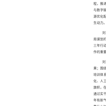
程，推
与数字
源优化
生动力
刘
局谋划
三年行
作的重
刘
果；围
培训体
化、人
旗帜，
通过实
年有新