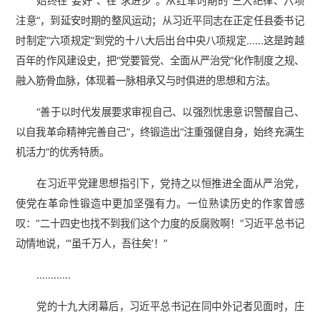
始终在“要好”、在“求进步”。从红军时期的“三大纪律、六项
注意”，到延安时期的整风运动；从习近平同志在正定任县委书记
时制定“六项规定”到党的十八大后出台中央八项规定……这是跨越
百年的作风建设史，把“党要管党、全面从严治党”化作制度之规、
融入筋骨血脉，体现着一脉相承又与时俱进的思想和方法。
“善于以时代发展要求审视自己、以强烈忧患意识警醒自己、
以自我革命精神完善自己”，终锻造出“注重强健自身，始终充满生
机活力”的优秀特质。
在习近平党建思想指引下，党持之以恒推进全面从严治党，
使党在革命性锻造中更加坚强有力。一位熟读历史的作家曾感
叹：“二十四史也找不到我们这个力度的反腐败啊！”习近平总书记
动情地说，“‘虽千万人，吾往矣’！”
…………
党的十九大闭幕后，习近平总书记在同中外记者见面时，庄