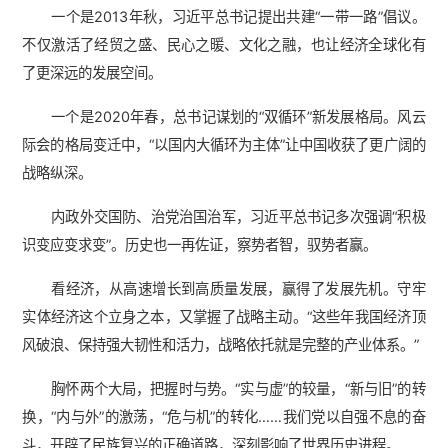
一个是2013年秋，习近平总书记提出共建“一带一路”倡议。
不仅激活了经贸之盛、民心之暖、文化之融，也让经济全球化有
了更深远的发展空间。
一个是2020年春，总书记谋划的“双循环”新发展格局。风云
际会的格局变迁中，“以国内大循环为主体”让中国收获了更广阔的
战略纵深。
内政外交国防、治党治国治军，习近平总书记多次强调“积极
识变应变求变”。历史也一再佐证，察势者智，驭势者赢。
看经济，从高速增长到高质量发展，赢得了发展先机。守牢
实体经济这个立身之本，又掌握了战略主动。“这些年我国经济顶
风破浪、保持强大韧性和活力，战略依托就是完整的产业体系。”
胸怀两个大局，把握时与势。“实与虚”的较量，“新与旧”的转
换，“内与外”的激荡，“危与机”的转化……我们党以自强不息的奋
斗，开辟了民族复兴的正确道路，深刻影响了世界历史进程。