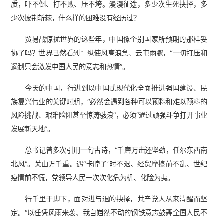
质，吓不倒、打不败、压不垮。漫漫征途，多少次生死抉择，多
少次披荆斩棘，什么样的困难没有经历过？
贸易战惊扰世界的这些年，中国像个别国家所预期的那样妥
协了吗？世界已然看到：纵使风高浪急、云屯雨骤，“一切打压和
遏制只会激发中国人民的意志和热情”。
今天的中国，行进到以中国式现代化全面推进强国建设、民
族复兴伟业的关键时期，“必然会遇到各种可以预料和难以预料的
风险挑战、艰难险阻甚至惊涛骇浪”，必须“通过顽强斗争打开事业
发展新天地”。
总书记曾多次引用一句古诗，“千磨万击还坚劲，任尔东西南
北风”。关山万千重。遇“卡脖子”时不退、经贸摩擦前不乱、世纪
疫情前不慌，党领导人民一次次化危为机、化险为夷。
行千里于脚下，面对进与退的抉择，共产党人从来清醒而坚
定。“以任凭风雨来袭、我自岿然不动的钢铁意志鼓舞全国人民不