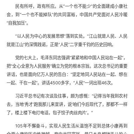
民有所呼，政有所应。从“一个也不能少”的全面建成小康社
会，到“一个也不能掉队”的共同富裕，中国共产党面对人民冷暖
“自我加压”。
“以人民为中心的发展思想”落到实处。“江山就是人民、人民
就是江山”的深情践诺，正是“人民”二字重千钧的历史回响。
党的七大上，毛泽东同志强调“紧紧地和中国人民站在一起”，
把“全心全意为人民服务”确立为党的根本宗旨。这次总书记的重要
讲话，也是面向亿万人民的告白：“坚定地同人民站在一起、想在
一起、干在一起”。讲话4500多字，“人民”一词出现46次。
习近平总书记有次谈及往事，颇为感慨：“记得当年我到农村
去，当地‘秀才’跑我那儿来宣讲，说‘咱们今后现代了，那都不一样
了，楼上楼下电灯电话，包子饺子肉丝肉片’。”
105年不懈奋斗，实现人民生活从温饱不足到总体小康再到