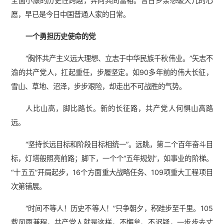
全面小康的历史性跨越，奔向共同富裕。昔日乡亲想破天儿的心
愿，早已是今日中国普通人家的日常。
一个勇担历史使命的党
“胸怀共产主义远大理想、立志于中华民族千秋伟业。”矢志不
渝的共产党人，扛起重任，步履坚定。如90多年前的伟大长征，
雪山、草地、沼泽，步步艰险，却走出不可战胜的气势。
人比山高，脚比路长。新的长征路，共产党人何惧山高路
远。
“坚持长远目标和阶段目标相统一”。远眺，第二个百年奋斗目
标，灯塔般照亮前路；脚下，一个个“五年规划”，如事业的阶梯。
“十五五”开局起步，16个方面重大战略任务、109项重大工程项目
次第铺展。
“时间不等人！历史不等人！”只争朝夕，积跬步至千里。105
载风雨兼程，共产党人就是这样，不懈怠、不迟疑，一步步去丈