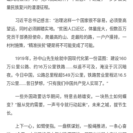
量民族复兴的漫漫征程。
习近平总书记感言：“治理这样一个国家很不容易，必须登高
望远，同时必须脚踏实地。”贫困人口近亿，体量庞大，但数百万
党员干部勇担使命，爬最高的山、走最险的路，一户户摸排，一
村村施策，“精准扶贫”硬是将不可能变成了可能。
1919年，孙中山先生绘就中国现代化第一份蓝图：建设160
万公里公路、约16万公里铁路……似遥不可及，淹没于沉沉暗
夜。今日中国，公路总里程超549万公里，铁路营业里程达16.5
万公里……昔日梦想，“只有我们中国共产党人实现了。”
一些外国政要访华期间，特意去趟雄安。一块热土如何蝶
变？“服从党的需要，一声号令就行动起来”，未来之城，拔节生
长。
上下一心，如臂使指。一盘棋谋划，一股绳推进，一条心奋