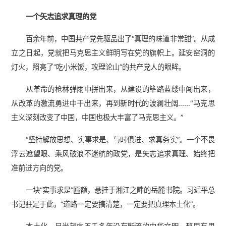
一个矢志追求真理的党
百余年前，中国共产党先驱品出了“真理的味道非常甜”。从成
立之日起，党就把马克思主义鲜明写在党的旗帜上。延安窑洞的
灯火，照亮了“吃小米饭，攻理论山”的共产党人的眼眸。
从革命的枪林弹雨中拼出来，从建设的筚路蓝缕中闯出来，
从改革的激流勇进中干出来，再到新时代的波澜壮阔……“马克思
主义深刻改变了中国，中国也极大丰富了马克思主义。”
“坚持解放思想、实事求是、与时俱进、求真务实”。一个不畏
浮云遮望眼、乘风破浪不迷航的政党，是矢志追求真理、始终把
准前进方向的党。
一块“实事求是”匾额，悬挂于湘江之畔的岳麓书院。习近平总
书记驻足于此，“道路一定要搞清楚，一定要把真理本土化”。