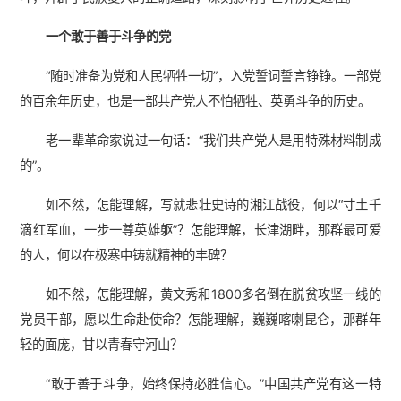
一个敢于善于斗争的党
“随时准备为党和人民牺牲一切”，入党誓词誓言铮铮。一部党
的百余年历史，也是一部共产党人不怕牺牲、英勇斗争的历史。
老一辈革命家说过一句话：“我们共产党人是用特殊材料制成
的”。
如不然，怎能理解，写就悲壮史诗的湘江战役，何以“寸土千
滴红军血，一步一尊英雄躯”？怎能理解，长津湖畔，那群最可爱
的人，何以在极寒中铸就精神的丰碑？
如不然，怎能理解，黄文秀和1800多名倒在脱贫攻坚一线的
党员干部，愿以生命赴使命？怎能理解，巍巍喀喇昆仑，那群年
轻的面庞，甘以青春守河山？
“敢于善于斗争，始终保持必胜信心。”中国共产党有这一特