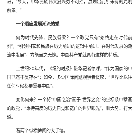
进，“今天，中华民族伟大复兴势不可挡，展现出前所未有的光明
前景。”
一个顺应发展潮流的党
何为时代先锋、民族脊梁？一个政党只有“始终走在时代前
列”，“引领国家和民族在历史前进的逻辑中前进、在时代发展的潮
流中发展”，方能当之无愧。中国共产党就具有这样的特质。
上世纪20年代，《纽约时报》驻华记者惊呼，“作为国家的中
国已然不复存在”；如今，多少国际问题观察者慨叹，“世界比以往
任何时候都更需要中国”。
变化何来？一个将“中国之治”置于“世界之变”的坐标系中擘画
的政党，“秉持高度的历史自觉和宽广的世界眼光”，顺大势、行大
道。
看两个纵横捭阖的大手笔。