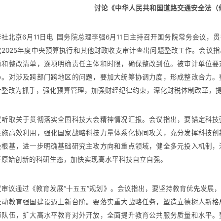
讨论《中华人民共和国道路交通安全法（
北京6月11日电 国务院总理李强6月11日主持召开国务院常务会议，
究2025年度中央预算执行和其他财政收支审计查出问题整改工作。会议
题和整改清单，逐项明确责任主体和时限，确保整改到位。被审计单位要
办。对涉及跨部门跨地区的问题，要加大统筹协调力度，形成整改合力。
计整改为抓手，强化预算管理，加强财经纪律约束，深化财税体制改革，
取关于贯彻落实全国科技大会精神情况汇报。会议指出，要锚定科技强
设施高效利用，强化国家战略科技力量体系化协同攻关，充分发挥科技创
设根基，进一步明确基础研究主攻方向和重点领域，健全多元投入机制，
于原始创新的科研生态，加快实现高水平科技自立自强。
议通过《教育发展“十五五”规划》。会议指出，要坚持教育优先发展，
推动教育强国建设迈上新台阶。要落实重大战略任务，塑造立德树人新格
师队伍，扩大高水平教育对外开放，全面提升教育公共服务质量和水平。