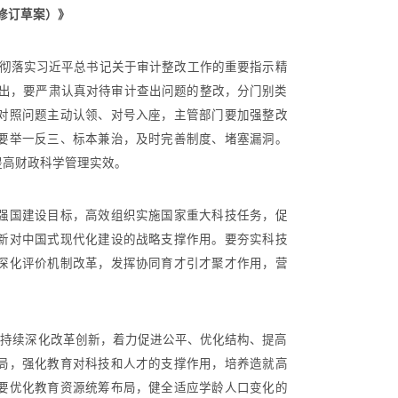
修订草案）》
贯彻落实习近平总书记关于审计整改工作的重要指示精
指出，要严肃认真对待审计查出问题的整改，分门别类
对照问题主动认领、对号入座，主管部门要加强整改
要举一反三、标本兼治，及时完善制度、堵塞漏洞。
提高财政科学管理实效。
国建设目标，高效组织实施国家重大科技任务，促
新对中国式现代化建设的战略支撑作用。要夯实科技
深化评价机制改革，发挥协同育才引才聚才作用，营
持续深化改革创新，着力促进公平、优化结构、提高
局，强化教育对科技和人才的支撑作用，培养造就高
要优化教育资源统筹布局，健全适应学龄人口变化的