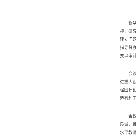
新华社
神，研
建立问
指导督
要以审
会议听
进重大
强国建
造有利
会议审
质量，
水平教