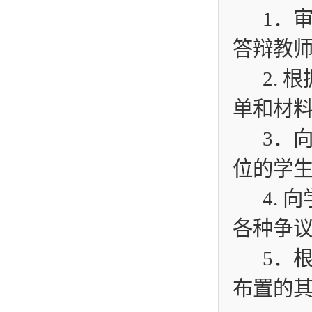
1
．
答辩教
2.
根
单和材
3
．
位的学
4.
向
各种争
5
．
布置的