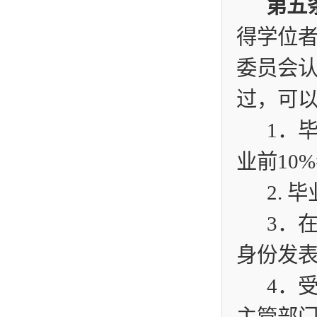
第五
得学位
委员会
过，可
1
．
业前
10%
2.
毕
3
．
身份发
4
．