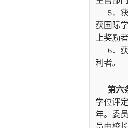
主管部
5
．
获国际
上奖励
6
．
利者。
第六
学位评
年。委
员由校