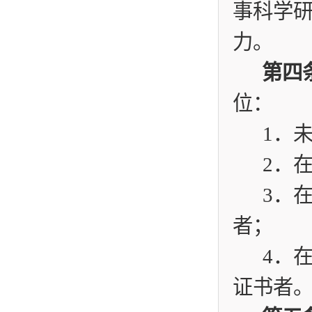
事科学
力。
第
位：
1
．
2
．
3
．
者；
4
．
证书者