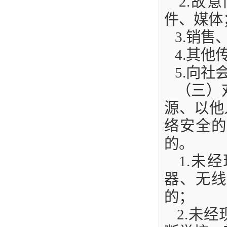
2
.
故意
件、媒体
3
.
销售
4
.
其他
5
.
向社
（三）
源、以他
络安全的
的。
1
.
未经
器、无线
的；
2
.
未经