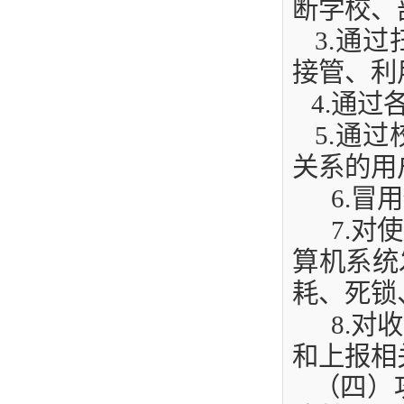
断学校、
3
.
通过
接管、利
4
.
通过
5
.
通过
关系的用
6
.
冒用
7
.
对使
算机系统
耗、死锁
8
.
对收
和上报相
（四）