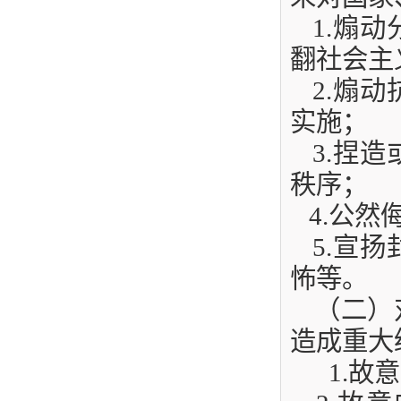
1
.
煽动
翻社会主
2
.
煽动
实施；
3
.
捏造
秩序；
4
.
公然
5
.
宣扬
怖等。
（二）
造成重大
1
.
故意