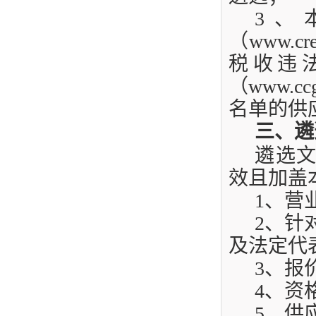
3
、
（
www.cre
税收违
（
www.ccg
名单的供
三、遴
遴选
效且加盖
1
、营
2
、针
及法定代
3
、报
4
、资
5
、供