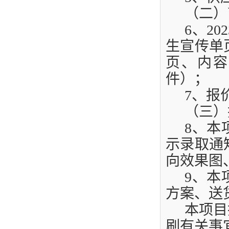
（二）
6
、
202
生宣传单
页、内容
件）；
7
、报
（三）
8
、本
示录取通
向效果图
9
、本
方案、送
本项目
刷有关事