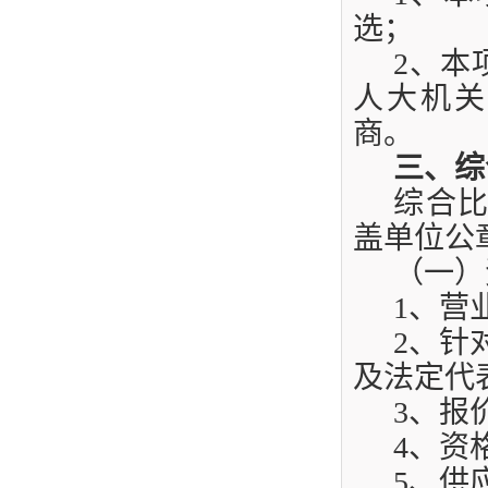
选；
2
、本
人大机
商。
三、综
综合
盖单位公
（一）
1
、营
2
、针
及法定代
3
、报
4
、资
5
、供