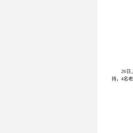
26
持，4名