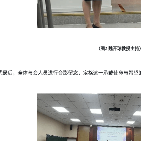
（
图
2 魏开琼教授主持
式最后，全体与会人员进行合影留念，定格这一承载使命与希望