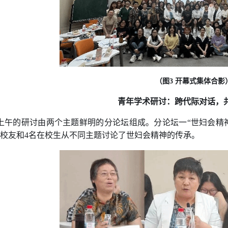
（
图
3 开幕式集体合影
青年学术研讨
：跨代际对话，
日上午的研讨由两个主题鲜明的分论坛组成。分论坛一“世妇会精
老校友和4名在校生从不同主题讨论了世妇会精神的传承。