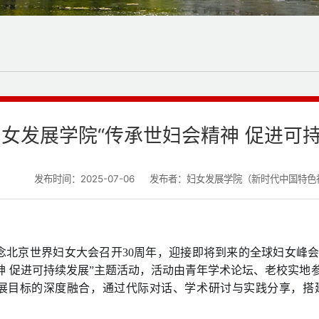
妇女发展学院“传承世妇会精神 促进可
发布时间：2025-07-06
发布者：妇女发展学院（新时代中国特色
念北京世界妇女大会召开
30周年，迎接即将到来的全球妇女峰会，
神 促进可持续发展”主题活动
，
活动由青年学术论坛、老校实地
展目标的深度融合，通过代际对话、学术研讨与实践分享，搭