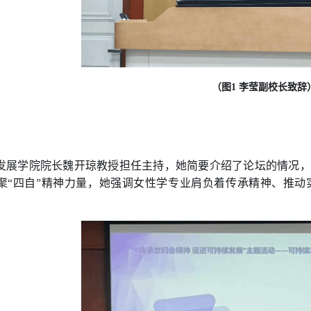
（
图
1 李莹副校长致辞
发展学院院长魏开琼教授担任主持，她
简要介绍了论坛的情况，
聚
“四自”精神力量，
她
强调女性学专业
肩负着传承精神、推动