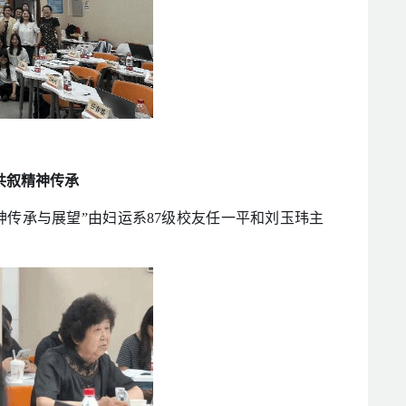
）
共叙精神传承
神传承与展望”由妇运系87级校友任一平和刘玉玮主