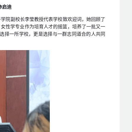
命启迪
子学院副
校长
李莹教授代表学校致欢迎词，她回顾了
，女性学专业作为培育人才的摇篮，培养了一批又一
是选择一所学校，更是选择与一群志同道合的人共同