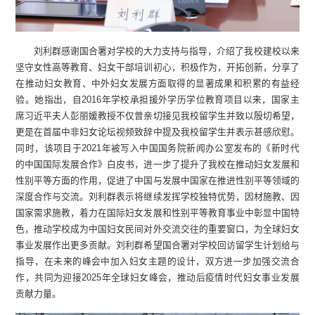
刘利群感谢国合署对学校的大力支持与指导，介绍了我校建校以来
坚守女性高等教育、妇女干部培训初心，积极作为，开拓创新，分享了
在推动妇女教育、中外妇女发展方面取得的显著成果和积累的有益经
验。她指出，自2016年学校承担援外学历学位教育项目以来，国家主
席习近平夫人彭丽媛教授不仅曾亲切接见我校留学生并致以殷切希望，
更是在首届中非妇女论坛视频致辞中提及我校留学生并表示甚感欣慰。
同时，该项目于2021年被写入中国国务院新闻办公室发布的《新时代
的中国国际发展合作》白皮书，进一步了提升了我校在推动妇女发展和
性别平等方面的作用，促进了中国与发展中国家在推进性别平等领域的
深度合作与交流。刘利群表示将继续发挥学校独特优势，因材施教、因
国家需求施教，着力在国际妇女发展和性别平等教育事业中彰显中国特
色，推动学校成为中国妇女民间对外交流交往的重要窗口，为全球妇女
事业发展作出更多贡献。刘利群希望国合署对学校回访留学生计划给与
指导，在未来的峰会中加入妇女主题的设计，双方进一步加强交流合
作，共同为迎接2025年全球妇女峰会，推动后疫情时代妇女事业发展
贡献力量。