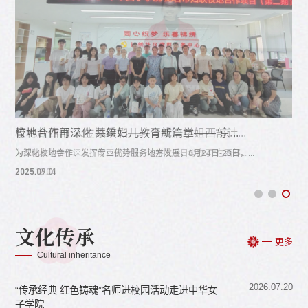
校地合作再深化 共绘妇儿教育新篇章——“京...
温暖绵长 爱有回响——我校收到“爱心妈妈”...
青春赴西部 人生添重彩——胥成浩学姐西部计...
校地合作再深化 共绘妇儿教育新篇章——“京...
温暖绵长 爱有回响——我校收到“爱心妈妈”...
为深化校地合作、发挥专业优势服务地方发展，8月24日-28日，...
时序更替，春启新程。新学期伊始，我校收到来自河南省妇联的...
为帮助女院学子深入了解西部计划，法学院近日举办了“在西部...
为深化校地合作、发挥专业优势服务地方发展，8月24日-28日，...
时序更替，春启新程。新学期伊始，我校收到来自河南省妇联的...
2025.09.01
2026.03.18
2025.12.04
2025.09.01
2026.03.18
文化传承
更多
Cultural inheritance
2026.07.20
“传承经典 红色铸魂”名师进校园活动走进中华女
子学院