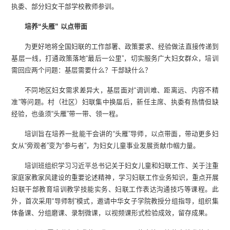
执委、部分妇女干部学校教师参训。
培养“头雁” 以点带面
为更好地将全国妇联的工作部署、政策要求、经验做法直接传递到
基层一线，打通政策落地“最后一公里”，切实服务广大妇女群众，培训
需回应两个问题：基层需要什么？干部缺什么？
不同地区妇女需求差异大，基层面对“调训难、距离远、内容不精
准”等问题。村（社区）妇联集中换届后，新任主席、执委有热情但缺
经验，也亟须“头雁”带一带、领一程。
培训旨在培养一批能干会讲的“头雁”导师，以点带面，带动更多妇
女从“旁观者”变为“参与者”，为妇女儿童事业发展贡献巾帼力量。
培训班组织学习习近平总书记关于妇女儿童和妇联工作、关于注重
家庭家教家风建设的重要论述精神，学习妇联工作业务知识，重点开展
妇联干部教育培训教学技能实务、妇联工作表达沟通技巧等课程。此
外，首次采用“导师制”模式，邀请中华女子学院教授分组指导，组织集
体备课、分组磨课、录制微课，以视频课形式检验成效，留存成果。