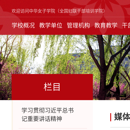
欢迎访问中华女子学院（全国妇联干部培训学院）
学校概况
教学单位
管理机构
教育教学
干
栏目
学习贯彻习近平总书
媒
记重要讲话精神