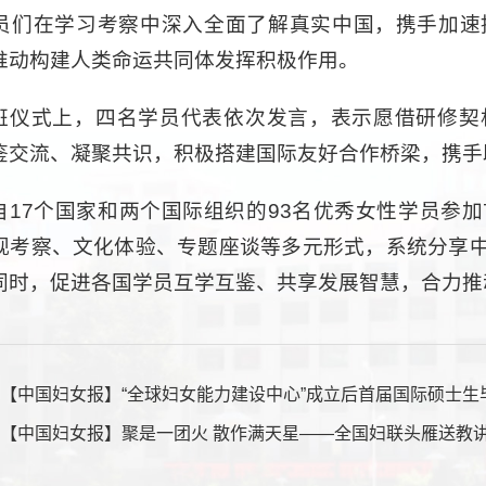
员们在学习考察中深入全面了解真实中国，携手加速
推动构建人类命运共同体发挥积极作用。
班仪式上，四名学员代表依次发言，表示愿借研修契
鉴交流、凝聚共识，积极搭建国际友好合作桥梁，携手
自17个国家和两个国际组织的93名优秀女性学员参
观考察、文化体验、专题座谈等多元形式，系统分享
同时，促进各国学员互学互鉴、共享发展智慧，合力推
：
【中国妇女报】“全球妇女能力建设中心”成立后首届国际硕士生
：
【中国妇女报】聚是一团火 散作满天星——全国妇联头雁送教