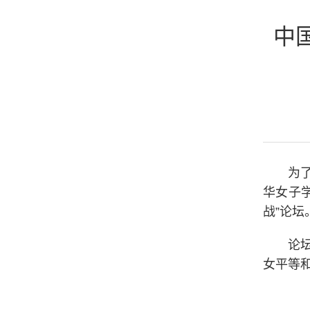
中
为
华女子学
战”论坛
论
女平等