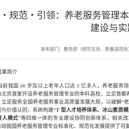
・规范・引领：养老服务管理本科
建设与实
发布部门：教务部（研究生处、质量监控
果简介
前我国 60 岁及以上老年人口达 3 亿多人，养老服
为北京首家开设养老服务管理专业的本科高校，立足首都
，立足服务全国养老服务事业高质量发展大局，以破解“老
同与价值认同，系统构建“
T 型人才培养体系、冰山素质
育人模式
”等四维一体的专业建设协同创新体系，相关
推动我国养老服务管理专业标准化、规范化发展提供了可