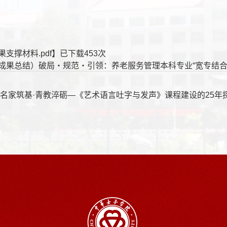
果支撑材料.pdf
】已下载
453
次
成果总结）破局・规范・引领：养老服务管理本科专业“宽专结合 - 
：
名家筑基·青教淬砺—《艺术语言吐字与发声》课程建设的25年