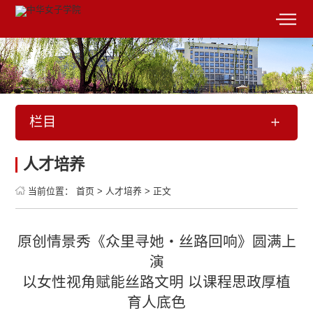
栏目
人才培养
当前位置：
首页
>
人才培养
>
正文
原创情景秀《众里寻她・丝路回响》圆满上
演
以女性视角赋能丝路文明 以课程思政厚植
育人底色