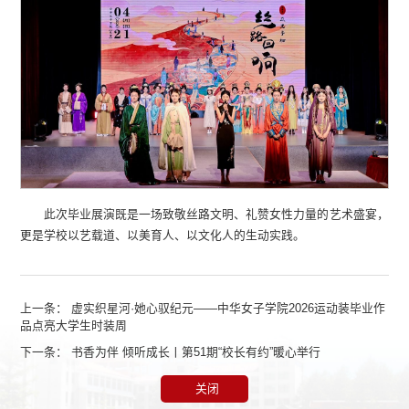
此次毕业展演既是一场致敬丝路文明、礼赞女性力量的艺术盛宴，
更是学校以艺载道、以美育人、以文化人的生动实践。
上一条：
虚实织星河·她心驭纪元——中华女子学院2026运动装毕业作
品点亮大学生时装周
下一条：
书香为伴 倾听成长丨第51期“校长有约”暖心举行
关闭