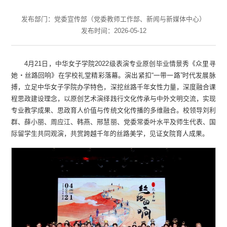
发布部门：党委宣传部（党委教师工作部、新闻与新媒体中心）
发布时间：2026-05-12
4月21日，中华女子学院2022级表演专业原创毕业情景秀《众里寻
她・丝路回响》在学校礼堂精彩落幕。演出紧扣“一带一路”时代发展脉
搏，立足中华女子学院办学特色，深挖丝路千年女性力量，深度融合课
程思政建设理念，以原创艺术演绎践行文化传承与中外文明交流，实现
专业教学成果、思政育人价值与传统文化传播的多维融合。校领导刘利
群、薛小丽、周应江、韩燕、邢慧丽、党委常委叶水平及师生代表、国
际留学生共同观演，共赏跨越千年的丝路美学，见证女院育人成果。