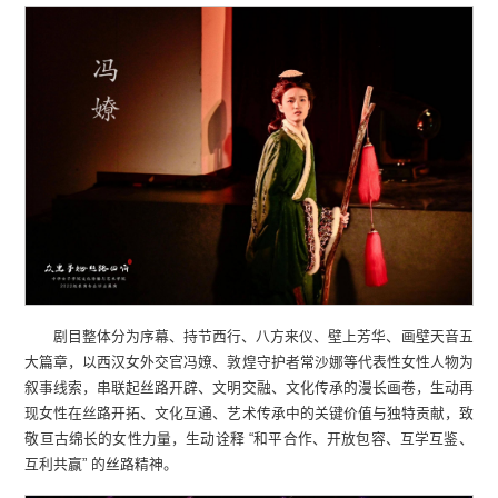
剧目整体分为序幕、持节西行、八方来仪、壁上芳华、画壁天音五
大篇章，以西汉女外交官冯嫽、敦煌守护者常沙娜等代表性女性人物为
叙事线索，串联起丝路开辟、文明交融、文化传承的漫长画卷，生动再
现女性在丝路开拓、文化互通、艺术传承中的关键价值与独特贡献，致
敬亘古绵长的女性力量，生动诠释 “和平合作、开放包容、互学互鉴、
互利共赢” 的丝路精神。