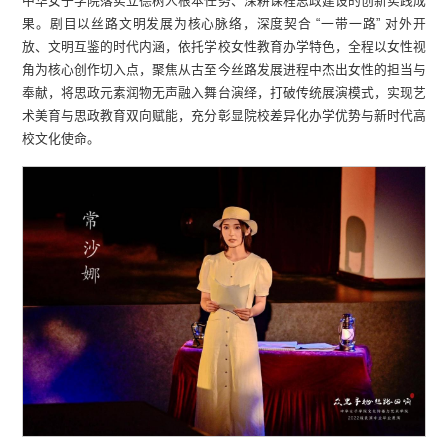
中华女子学院落实立德树人根本任务、深耕课程思政建设的创新实践成
果。剧目以丝路文明发展为核心脉络，深度契合 “一带一路” 对外开
放、文明互鉴的时代内涵，依托学校女性教育办学特色，全程以女性视
角为核心创作切入点，聚焦从古至今丝路发展进程中杰出女性的担当与
奉献，将思政元素润物无声融入舞台演绎，打破传统展演模式，实现艺
术美育与思政教育双向赋能，充分彰显院校差异化办学优势与新时代高
校文化使命。