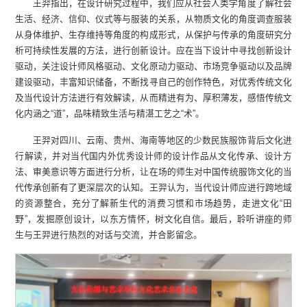
王羿指出，在设计研究过程中，我们应从社会人类学角度了解社会
生活、经济、信仰、仪式等与服装的关系，从物质文化的角度调查服装
从身体维护、生存维持等角度的构成形式，从保护与传承的角度研究分
析可持续性发展的方法，进行创新设计。应在当下设计中寻找创新设计
驱动，关注设计师风格驱动、文化原动力驱动、市场竞争驱动以及品牌
建设驱动，丰富知识储备，不断找寻自己的创作特色，对优秀传统文化
及当代设计方法进行有效解读，从而精进有为、厚积薄发，感悟传统文
化内涵之“道”，品味精致生活与精湛工艺之“术”。
王羿对四川、云南、贵州、海南等地区的少数民族服饰背后文化进
行解读，并对当代国内外优秀设计师的设计作品从文化传承、设计方
法、审美意识等方面进行分析，让在场的师生对中国传统服饰文化的当
代传承创新有了更深层次的认知。王羿认为，当代设计师应进行跨地域
的资源整合，充分了解新生代的消费习惯和市场趋势，走进文化“田
野”，发掘原创设计，以东方情怀，树文化自信。最后，聆听讲座的师
生与王羿进行热烈的对话与交流，并合影留念。