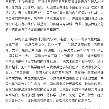
与科学、时尚与健康、可持续与包容”的学科交叉设计理念引领人才培
养。作为当代设计师，我们一方面要去关注当下最前沿的设计理念和生
活方式，另一方面也要关注中国传统优秀文化的内在精髓，关注其中人
与自然的内在联系，思考在可持续发展背景下，传统文化如何与当代服
饰设计进行有机结合。希望师生们围绕自身学科、专业，加强传统文化
的当代传承与可持续意识的思考和研究。
王羿的讲座围绕设计创新的认知、走进“田野”——发掘文化瑰宝、
文化互动——传承民族文化、活化当下——引领品牌原创四个方面展
开。文化，始终是原创设计的源泉。习近平总书记在2021年12月14日
中国文联十一大、中国作协十大开幕式上的讲话中强调：“博大精深的
中华文明是中华民族独特的精神标识……把艺术创造力和中华文化价值
融合起来，把中华美学精神和当代审美追求结合起来，激活中华文化生
命力。”王羿表示，中国强大的文化底蕴与内涵，是支持中国原创设计
的本质力量。中国文化的复兴，必然导致中国原创设计的蓬勃发展，中
国文化的融合力与生命力，使中国的原创设计更具深厚、独特的内涵。
文化创意是品牌提升发展的必经之路，当代设计师应将创新理念与设计
实践结合，发挥创造性思维，将科学、技术、文化、艺术、社会、经济
融入设计之中，设计出具有新颖性、创造性和实用性的新产品。