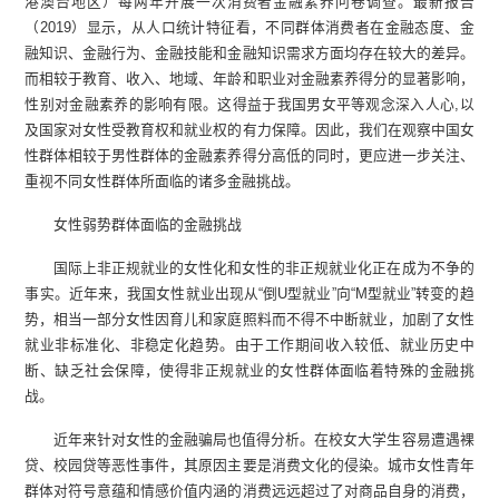
港澳台地区）每两年开展一次消费者金融素养问卷调查。最新报告
（2019）显示，从人口统计特征看，不同群体消费者在金融态度、金
融知识、金融行为、金融技能和金融知识需求方面均存在较大的差异。
而相较于教育、收入、地域、年龄和职业对金融素养得分的显著影响，
性别对金融素养的影响有限。这得益于我国男女平等观念深入人心,以
及国家对女性受教育权和就业权的有力保障。因此，我们在观察中国女
性群体相较于男性群体的金融素养得分高低的同时，更应进一步关注、
重视不同女性群体所面临的诸多金融挑战。
女性弱势群体面临的金融挑战
国际上非正规就业的女性化和女性的非正规就业化正在成为不争的
事实。近年来，我国女性就业出现从“倒U型就业”向“M型就业”转变的趋
势，相当一部分女性因育儿和家庭照料而不得不中断就业，加剧了女性
就业非标准化、非稳定化趋势。由于工作期间收入较低、就业历史中
断、缺乏社会保障，使得非正规就业的女性群体面临着特殊的金融挑
战。
近年来针对女性的金融骗局也值得分析。在校女大学生容易遭遇裸
贷、校园贷等恶性事件，其原因主要是消费文化的侵染。城市女性青年
群体对符号意蕴和情感价值内涵的消费远远超过了对商品自身的消费，