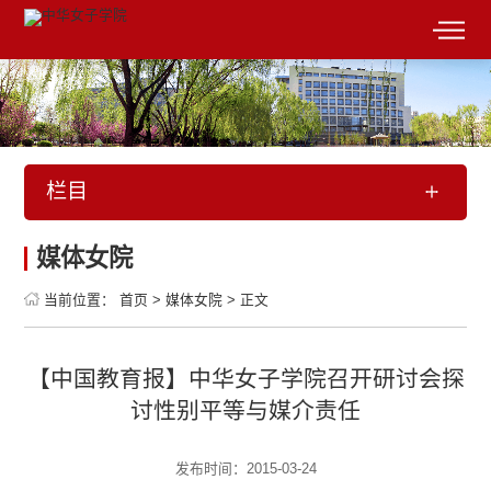
栏目
媒体女院
当前位置：
首页
>
媒体女院
>
正文
【中国教育报】中华女子学院召开研讨会探
讨性别平等与媒介责任
发布时间：2015-03-24