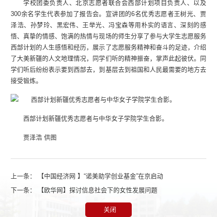
学校团委负责人、北京志愿者联合会西部计划项目负责人、以及
300余名学生代表参加了报告会。宣讲团的6名优秀志愿者王树光、贾
泽浩、孙梦玲、黑宏伟、王举光、冯宝森等用朴实的语言、深刻的感
悟、真挚的情感、饱满的热情与现场的师生分享了参与大学生志愿服务
西部计划的人生感悟和经历，展示了志愿服务精神和奋斗的足迹，介绍
了大美新疆的人文地理情况，同学们听的精神振奋，掌声此起彼伏。同
学们听后纷纷表示要到西部去，到基层去到祖国和人民最需要的地方去
接受锻炼。
西部计划新疆优秀志愿者与中华女子学院学生合影。
贾泽浩 供图
上一条：
【中国经济网 】“诺美助学创业基金”在京启动
下一条：
【欧华网】探讨信息社会下的女性发展问题
关闭