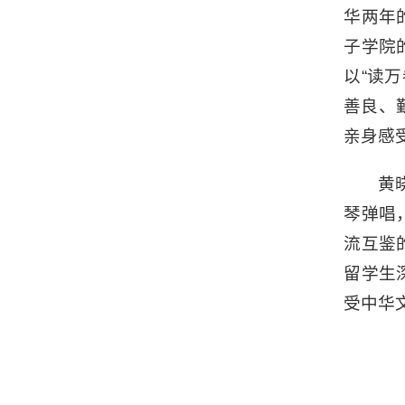
华两年
子学院
以“读
善良、
亲身感
黄
琴弹唱
流互鉴
留学生
受中华