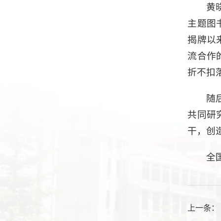
黄
主题图
揭牌以
流合作
折不扣
随
共同研
干，创
全
上一条