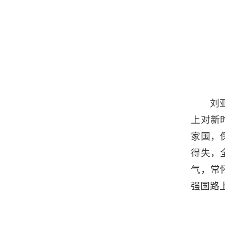
刘
上对新
家国，
得失，
气，常
强国路