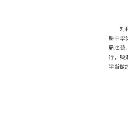
刘
耕中华
局底蕴
行，锻
学当做