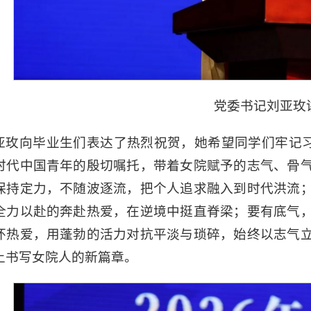
党委书记刘亚玫
亚玫向毕业生们表达了热烈祝贺，她希望同学们牢记习
时代中国青年的殷切嘱托，带着女院赋予的志气、骨
保持定力，不随波逐流，把个人追求融入到时代洪流
全力以赴的奔赴热爱，在逆境中挺直脊梁；要有底气
怀热爱，用蓬勃的活力对抗平淡与琐碎，始终以志气
上书写女院人的新篇章。