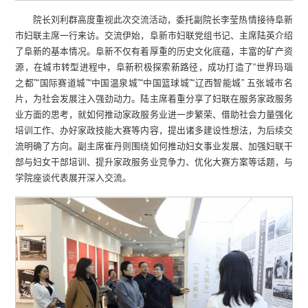
院长刘利群高度重视此次交流活动，委托副院长李莹热情接待阜新
市妇联主席一行来访。交流伊始，阜新市妇联党组书记、主席陆英介绍
了阜新的基本情况。阜新不仅有着厚重的历史文化底蕴，丰富的矿产资
源，在城市转型进程中，阜新积极探索新路径，成功打造了“世界玛瑙
之都”“国际赛道城”“中国温泉城”“中国篮球城”“辽西智能城” 五张城市名
片，为社会发展注入强劲动力。陆主席着重分享了妇联在服务家政服务
业方面的思考，就如何推动家政服务业进一步繁荣、借助社会力量强化
培训工作、办好家政技能大赛等内容，提出诸多建设性想法，为后续交
流明确了方向。副主席崔丹则围绕如何推动妇女事业发展、加强妇联干
部与妇女干部培训、提升家政服务业竞争力、优化大赛方案等话题，与
学院座谈代表展开深入交流。