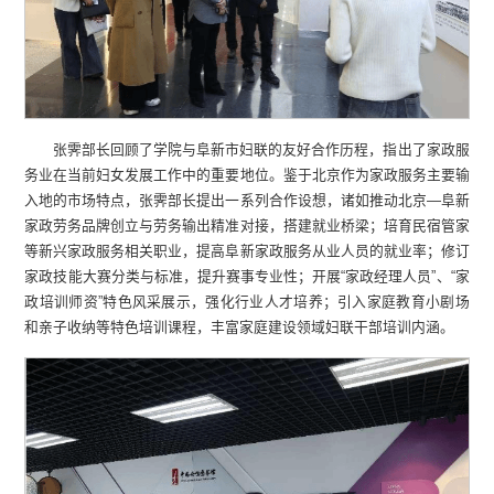
张霁部长回顾了学院与阜新市妇联的友好合作历程，指出了家政服
务业在当前妇女发展工作中的重要地位。鉴于北京作为家政服务主要输
入地的市场特点，张霁部长提出一系列合作设想，诸如推动北京—阜新
家政劳务品牌创立与劳务输出精准对接，搭建就业桥梁；培育民宿管家
等新兴家政服务相关职业，提高阜新家政服务从业人员的就业率；修订
家政技能大赛分类与标准，提升赛事专业性；开展“家政经理人员”、“家
政培训师资”特色风采展示，强化行业人才培养；引入家庭教育小剧场
和亲子收纳等特色培训课程，丰富家庭建设领域妇联干部培训内涵。