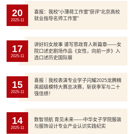
20
喜报：我校“小薄荷工作室”获评“北京高校
就业指导名师工作室”
2025-11
讲好妇女故事 谱写思政育人新篇章——女
17
院口述史剧场作品《女性，向前一步》入
2025-11
选口述历史国际展
喜报｜我校表演专业学子闪耀2025龙腾精
15
英超级模特大赛总决赛，斩获季军与二十
2025-11
强佳绩！
14
数智领航 育见未来——中华女子学院服装
与服饰设计专业产业认识实践纪实
2025-11