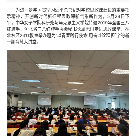
为进一步学习贯彻习近平总书记对学校思政课建设的重要指
示精神，开创新时代新征程思政课新气象新作为，5月28日下
午，中华女子学院科研处与马克思主义学院特邀2019年全国三八
红旗手、河北省三八红旗手协会秘书长周志国走进思政课堂，在
北校区2311教室举办题为“以青春践行使命 用奋斗诠释担当”的新
一期育慧大讲堂。