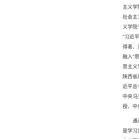
主义学
社会主
义学院
“习近
得者、
融入“
思主义
陕西省
近平总
中央马
授、中
通
是学习