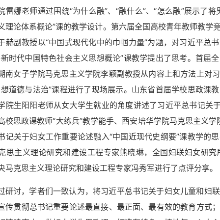
院雷娜老师通过围绕“为什么融”、“融什么”、“怎么融”展示了
义理论体系概论”课的教学设计。第六届全国高校青年教师教学
于赫副教授以“中国式现代化中的巾帼力量”为题，对习近平总
平新时代中国特色社会主义思想概论”课教学提出了思考。首届
湖南女子学院马克思主义学院李颖副教授从内容上和方法上对习
思想道德与法治”课程进行了现场展示。山东省首届学校思政课
学院生阳阳老师从女大学生就业的角度讲述了习近平总书记关于
高校思政课教师“大练兵”教学能手、西安培华学院马克思主义学院
书记关于妇女工作重要论述融入“中国近现代史纲要”课教学的
克思主义理论研究和建设工程专家熊晓琳，全国妇联妇女研究
央马克思主义理论研究和建设工程专家冯秀军进行了点评分享。
过研讨，学者们一致认为，将习近平总书记关于妇女儿童和妇联
宣传贯彻总书记重要论述最直接、最正面、最有效的教育方式；