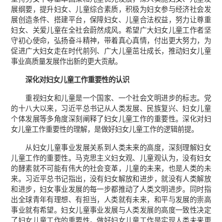
展纲要，提升妇女、儿童综合素质，积极为妇女参与经济社会发
展创造条件、搭建平台，保障妇女、儿童合法权益，努力让尊重
妇女、关爱儿童在全社会蔚然成风。希望广大妇女儿童工作者坚
守初心使命，弘扬奋斗精神，带着真心真情，付出更大努力，为
促进广大妇女走在时代前列、广大儿童茁壮成长，推动妇女儿童
事业高质量发展作出新的更大贡献。
深化对妇女儿童工作重要性的认识
重视妇女和儿童是一个国家、一个社会文明进步的标志。党
的十八大以来，习近平总书记从人类发展、民族复兴、妇女儿童
个体发展等多角度深刻阐释了妇女儿童工作的重要性。深化对妇
女儿童工作重要性的理解，是做好妇女儿童工作的逻辑前提。
从妇女儿童事业发展关系到人类未来的高度，深刻理解妇女
儿童工作的重要性。马克思主义妇女观、儿童观认为，没有妇女
的酵素就不可能有伟大的社会变革，儿童的未来，也是人类的未
来。习近平总书记指出，没有妇女解放和进步，就没有人类解放
和进步，妇女事业发展的每一步都推动了人类文明进步。同时指
出全球青年有理想、有担当，人类就有未来，和平与发展的崇高
事业就有希望。妇女儿童事业发展与人类发展的高度一致性决定
了妇女儿童工作的重要性。做好妇女儿童工作是实现人类未来更