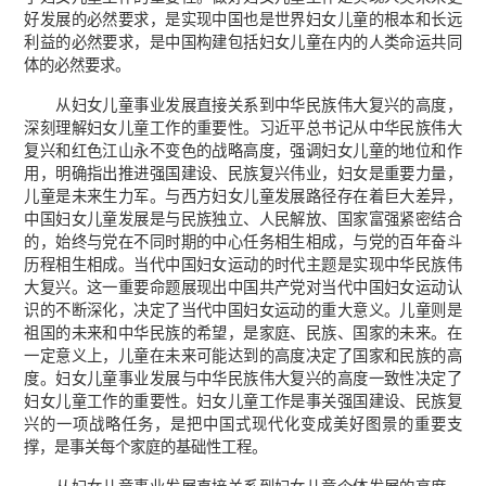
好发展的必然要求，是实现中国也是世界妇女儿童的根本和长远
利益的必然要求，是中国构建包括妇女儿童在内的人类命运共同
体的必然要求。
从妇女儿童事业发展直接关系到中华民族伟大复兴的高度，
深刻理解妇女儿童工作的重要性。习近平总书记从中华民族伟大
复兴和红色江山永不变色的战略高度，强调妇女儿童的地位和作
用，明确指出推进强国建设、民族复兴伟业，妇女是重要力量，
儿童是未来生力军。与西方妇女儿童发展路径存在着巨大差异，
中国妇女儿童发展是与民族独立、人民解放、国家富强紧密结合
的，始终与党在不同时期的中心任务相生相成，与党的百年奋斗
历程相生相成。当代中国妇女运动的时代主题是实现中华民族伟
大复兴。这一重要命题展现出中国共产党对当代中国妇女运动认
识的不断深化，决定了当代中国妇女运动的重大意义。儿童则是
祖国的未来和中华民族的希望，是家庭、民族、国家的未来。在
一定意义上，儿童在未来可能达到的高度决定了国家和民族的高
度。妇女儿童事业发展与中华民族伟大复兴的高度一致性决定了
妇女儿童工作的重要性。妇女儿童工作是事关强国建设、民族复
兴的一项战略任务，是把中国式现代化变成美好图景的重要支
撑，是事关每个家庭的基础性工程。