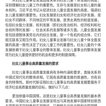
从妇女儿童事业发展直接关系到妇女儿童个体发展的高度，
深刻理解妇女儿童工作的重要性。生存与发展是妇女和儿童的基
本权利。习近平总书记从促进妇女儿童全面发展的高度，强调妇
女儿童发展的重要性。妇女发展是妇女和经济社会同步发展，是
妇女不同群体、不同地区的平等发展，是男女两性的和谐发展，
包括妇女能力发展、权利发展（即妇女政治权利、经济权利和社
会权利等的发展）、社会关系的发展等诸多方面。儿童全面发展
是包括德智体美劳在内的综合发展，是一个有机的结合体，它们
相互联系又相互作用。妇女儿童事业发展与妇女儿童个体全面发
展的高度一致性决定了妇女儿童工作的重要性。妇女儿童的个体
发展依赖于妇女儿童事业的整体发展，妇女儿童事业的整体发展
将为妇女儿童提供更好的机会和更多的制度保障。
妇女儿童事业高质量发展的要求
妇女儿童事业高质量发展具有多种内涵和要求，直接关系到
中国式现代化的整体进程。它既有高质量发展的普遍性，也有自
身的特殊性。新时代新征程妇女儿童事业的高质量发展要服务于
经济社会高质量发展的目标，做好以下几点：
更加依循中国国情。这是妇女儿童事业高质量发展的最本质
要求。中国妇女儿童事业发展呈现出与其他发展中国家特别是西
方国家的不同特质和实现路径。它根植于中华文明和中国国情，