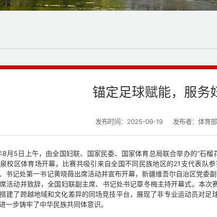
锚定足球赋能，服务
发布时间：2025-09-19
发布者：体育部
5年8月5日上午，由全国妇联、国家民委、国家体育总局联合举办的“石榴
泉校区体育场开幕。比赛共吸引来自全国不同民族地区的21支代表队参赛
、书记处第一书记黄晓薇出席活动并宣布开幕，新疆维吾尔自治区党委副
席活动并致辞，全国妇联副主席、书记处书记章冬梅主持开幕式。本次赛
搭建了跨越地域和文化差异的同场竞技平台，展现了非专业运动员对足
进一步铸牢了中华民族共同体意识。