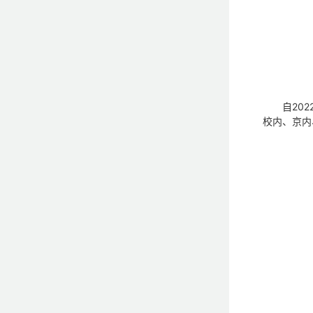
自20
校内、京内