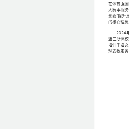
在体育强国
大赛事服务
党委“提升
的核心理念
202
盟三所高校
培训千名女
球支教服务