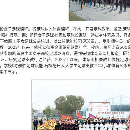
设女子足球课程。将足球纳入体育课程，在大一开展足球教学，普及足球
”精神根基。
训：
组建女子足球社团和足球长训队，选拔身体素质好、具
以下教职工子女足球公益培训，以公益赋能校园足球青训，受到师生员工
教。2023年以来，依托公益资金组织足球嘉年华、校内、校际比赛500
队参加的首届中国女子高校足球邀请赛，得到央视体育新闻的报道。
研
理、研究足球支教行动经验。2025年以来，体育部相关教师依托足
9月，学校申报的“‘足球赋能 石榴花开’女大学生足球支教三年行动”体育风
端集中展示。