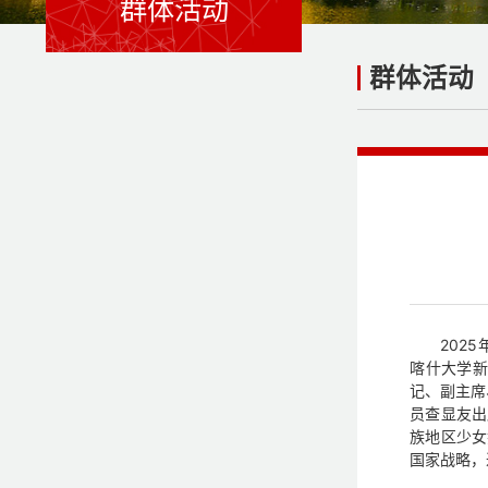
群体活动
群体活动
202
喀什大学新
记、副主席
员查显友出
族地区少女
国家战略，