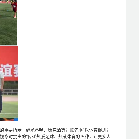
”的重要指示，继承蔡畅、康克清等妇联先驱“以体育促进妇
校视察时提出的“传递热爱足球、热爱体育的火种，让更多人