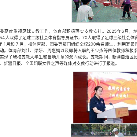
委高度重视足球支教工作，体育部积极落实支教安排。2025年6月，培训
54人取得了足球二级社会体育指导员证书，70人取得了足球三级社会
5 年 1月和 7 月，校体育部、团委等部门组织全校200余名师生，利
动。体育部刘壮、梁妍、周惠娟以及即将入职的王少杰等四位教师积极
实现了我校支教大学生和当地儿童的双向成长。支教期间，新疆自治区
、新疆日报、全国妇联女性之声等媒体对支教行动进行了报道。