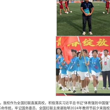
，我校作为全国妇联直属高校，积极落实习近平总书记“体育强则中国强
革命传统，牢记国务委员、全国妇联主席谌贻琴2024年教师节前夕来我