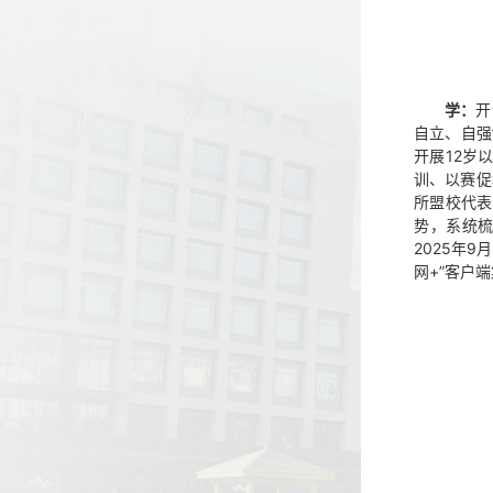
学：
开
自立、自强
开展12岁
训、以赛促
所盟校代表
势，系统梳
2025年
网+”客户