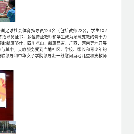
足球社会体育指导员124名（包括教师22名，学生102
体育指导员证书，多位持证教师和学生成为足球支教的骨干力
用寒暑假赴新疆喀什、四川凉山、新疆昌吉、广西、河南等地开展
参与其中。支教服务受到当地社区、学校、家长和青少年的
妇联领导和中华女子学院领导赴一线慰问当地儿童和支教师