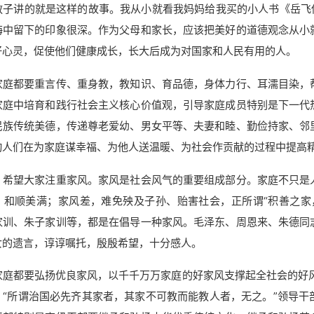
教子讲的就是这样的故事。我从小就看我妈妈给我买的小人书《岳飞
海中留下的印象很深。作为父母和家长，应该把美好的道德观念从小
好心灵，促使他们健康成长，长大后成为对国家和人民有用的人
家庭都要重言传、重身教，教知识、育品德，身体力行、耳濡目染，
家庭中培育和践行社会主义核心价值观，引导家庭成员特别是下一代
民族传统美德，传递尊老爱幼、男女平等、夫妻和睦、勤俭持家、邻
动人们在为家庭谋幸福、为他人送温暖、为社会作贡献的过程中提
，希望大家注重家风。家风是社会风气的重要组成部分。家庭不只是
、和顺美满；家风差，难免殃及子孙、贻害社会，正所谓“积善之家
家训、朱子家训等，都是在倡导一种家风。毛泽东、周恩来、朱德同
女的遗言，谆谆嘱托，殷殷希望，十分感人。
家庭都要弘扬优良家风，以千千万万家庭的好家风支撑起全社会的好
：“所谓治国必先齐其家者，其家不可教而能教人者，无之。”领导