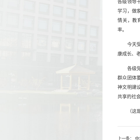
各级领导
学习，做
情关，教
率。
今天
康成长、
各级
群众团体
神文明建
共享的社
（这是
上一条：
中