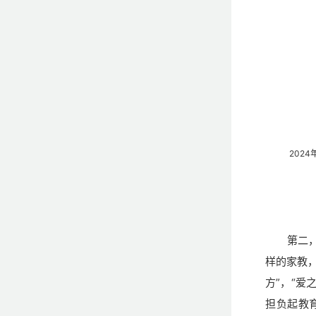
202
第二
样的家教
方”，“
担负起教