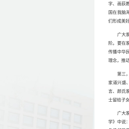
字、画荻
国在我脑
们形成美
广大
阶。要在
传播中华
理念，推
第三
家道兴盛
言、颜氏
士留给子
广大
学》中说