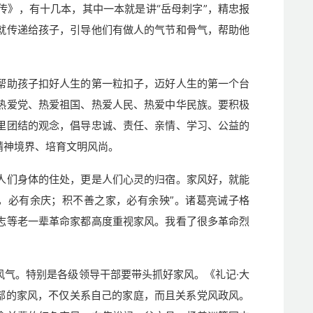
传》，有十几本，其中一本就是讲“岳母刺字”，精忠报
就传递给孩子，引导他们有做人的气节和骨气，帮助他
。
帮助孩子扣好人生的第一粒扣子，迈好人生的第一个台
热爱党、热爱祖国、热爱人民、热爱中华民族。要积极
里团结的观念，倡导忠诚、责任、亲情、学习、公益的
高精神境界、培育文明风尚。
人们身体的住处，更是人们心灵的归宿。家风好，就能
，必有余庆；积不善之家，必有余殃”。诸葛亮诫子格
志等老一辈革命家都高度重视家风。我看了很多革命烈
风气。特别是各级领导干部要带头抓好家风。《礼记·大
干部的家风，不仅关系自己的家庭，而且关系党风政风。