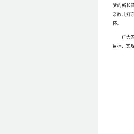
梦的新长
亲教儿打
怀。
广大
目标、实