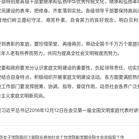
干部特别是高级干部要继承和弘扬中华优秀传统文化，继承和弘扬革
家风建设的表率，把修身、齐家落到实处。各级领导干部要保持高尚
育他们树立遵纪守法、艰苦朴素、自食其力的良好观念，明白见利
受到表彰的家庭，要珍惜荣誉、再接再厉，带动全国千千万万个家庭
老年人老有所养而努力，共同为提高全社会文明程度而努力。
党委和政府要充分认识家庭文明建设的重要性，负起领导责任，切实
要结合自身特点，积极组织开展家庭文明建设活动。各方面要满腔热
设工作部门要发挥统筹、协调、指导、督促作用，动员社会各界广泛
会主义家庭文明新风尚。
习近平总书记2016年12月12日在会见第一届全国文明家庭代表时
华女子学院周应江副院长参加社会工作学院新学期全院大会并指导工作