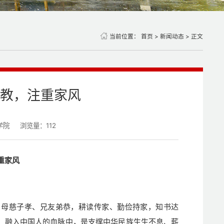
当前位置：
首页
>
新闻动态
> 正文
教，注重家风
学院
浏览量：
112
重家风
，母慈子孝、兄友弟恭，耕读传家、勤俭持家，知书达
，融入中国人的血脉中，是支撑中华民族生生不息、薪