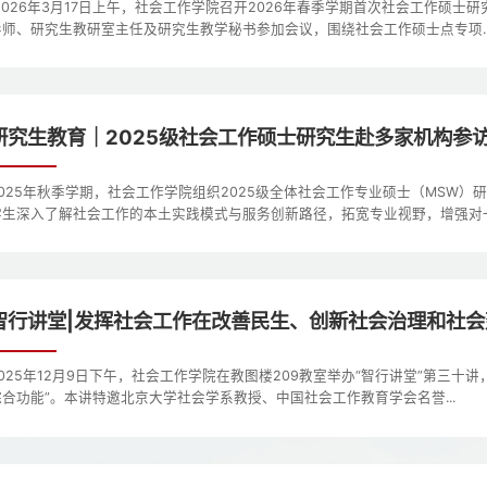
2026年3月17日上午，社会工作学院召开2026年春季学期首次社会工作硕
导师、研究生教研室主任及研究生教学秘书参加会议，围绕社会工作硕士点专项..
研究生教育｜2025级社会工作硕士研究生赴多家机构参
2025年秋季学期，社会工作学院组织2025级全体社会工作专业硕士（MSW
学生深入了解社会工作的本土实践模式与服务创新路径，拓宽专业视野，增强对一.
智行讲堂|发挥社会工作在改善民生、创新社会治理和社
2025年12月9日下午，社会工作学院在教图楼209教室举办“智行讲堂”第三
综合功能”。本讲特邀北京大学社会学系教授、中国社会工作教育学会名誉...