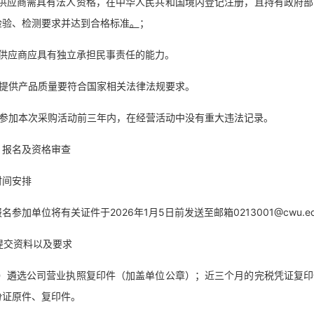
、供应商需具有法人资格，在中华人民共和国境内登记注册，且持有政府
检验、检测要求并达到合格标准
。
；
、供应商应具有独立承担民事责任的能力。
、提供产品质量要符合国家相关法律法规要求。
、参加本次采购活动前三年内，在经营活动中没有重大违法记录。
、报名及资格审查
 时间安排
名参加单位将有关证件于2026年1月5日前发送至邮箱0213001@cwu.
 提交资料以及要求
1）遴选公司营业执照复印件（加盖单位公章）；近三个月的完税凭证复
份证原件、复印件。