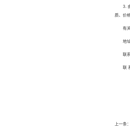
3
质、价
有
地
联系
联 
中
上一条