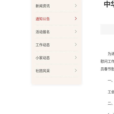
中
新闻资讯
通知公告
活动报名
工作动态
为
小家动态
慰问工
员春节
社团风采
一
工
二