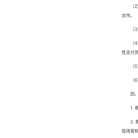
（
合作。
（
（
性支付
（
（
四
1
2
现场答