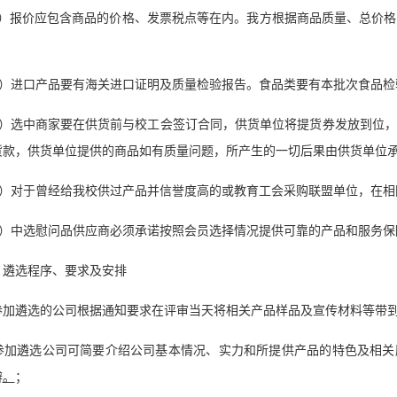
2）报价应包含商品的价格、发票税点等在内。我方根据商品质量、总价
3）进口产品要有海关进口证明及质量检验报告。食品类要有本批次食品检
4）选中商家要在供货前与校工会签订合同，供货单位将提货券发放到位
货款，供货单位提供的商品如有质量问题，所产生的一切后果由供货单位
5）对于曾经给我校供过产品并信誉度高的或教育工会采购联盟单位，在相
6）中选慰问品供应商必须承诺按照会员选择情况提供可靠的产品和服务保
、遴选程序、要求及安排
. 参加遴选的公司根据通知要求在评审当天将相关产品样品及宣传材料等带
. 参加遴选公司可简要介绍公司基本情况、实力和所提供产品的特色及相关
辩
。
；