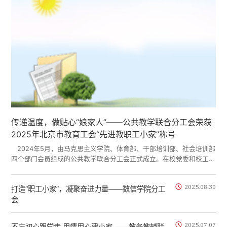
传递温度，做贴心“娘家人”——公共教学联合分工会荣获
2025年北京市教育工会“先进教职工小家”称号
2024年5月，由马克思主义学院、体育部、干部培训部、社会培训部
四个部门会员组成的公共教学联合分工会正式成立。在校党委和校工会
的领导下，公共教学联合分工会以习近平新时代中国特色社会主义思想
为指导，深入学习贯彻落实党的二十大精神、党的二十届三中全会精
2025.08.30
打造“职工小家”，凝聚奋进力量——数信学院分工
神，紧紧围绕“立德树人”根本任务，坚持工会组织的政治性、先进性、
会
群众性，充分发挥工会桥梁纽带作用，打造思想引领有高度、服务职工
有温度、活动开展有特色的“职工小家”...
2025.07.07
不忘初心跟党走 用情用心建小家 ——教务教辅联