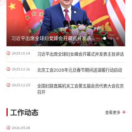
“全球妇女能力建设中心”在京揭牌
习近平出席全球妇女峰会开幕式并发表主旨讲话
习近平出席全球妇女峰会开幕式并发表主旨讲话
谌贻琴：落实立德树人根本任务 为建成教育强国而不懈奋斗
谌贻琴：落实立德树人根本任务 为建成教育强国而不懈奋斗
2025.10.14
习近平出席全球妇女峰会开幕式并发表主旨讲话
2025.12.26
北京工会2026年元旦春节期间送温暖行动启动
2025.12.25
全国妇联直属机关工会第五届会员代表大会在京
召开
工作动态
查看更多
2026.05.28