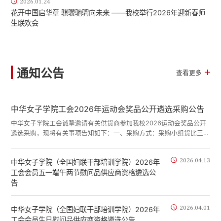
2026.01.24
花开中国启华章 骐骥驰骋向未来 ——我校举行2026年迎新春师
生联欢会
通知公告
查看更多
中华女子学院工会2026年运动会奖品公开遴选采购公告
中华女子学院工会诚挚邀请有关供货商参加我校2026运动会奖品公开
遴选采购，现将有关事项告知如下：一、采购方式：采购小组货比三家
择优选择二、采购奖品内容、标准及数量体育用品、床品、家居用品
等。标准：120元；100元；80元；60元。份数：各约60份左右。请
2026.04.13
中华女子学院（全国妇联干部培训学院）2026年
供货商参考我单位采购标准提供购买口碑好、性价比高的知名品牌产品
工会会员五一端午两节慰问品供应商资格遴选公
供选择。三、参与商家的基本要求：1、必须持有政府部门颁发的资质
证件：有效营业执照或法人证书（复印件加盖公章）...
告
2026.04.01
中华女子学院（全国妇联干部培训学院）2026年
工会会员生日慰问品供应商资格遴选公告