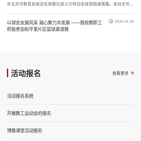
年北京市教育系统羽毛球赛在顺义贝特羽毛球馆圆满落幕。来自全市教
育系统的30支代表队、400余名教职工运动员同台竞技。我校教工羽
毛球协会选派14名队员参赛，校工会副主席带队参加。 体育部周山山
2026.01.06
以球会友展风采 凝心聚力共发展 ——我校教职工
老师担任本次比赛的教练兼联络员，为了能在比赛中发挥出最高水平，
积极参加和平里片区篮球邀请赛
在接到比赛通知后就开始组织教师集训，互相磨合。根据老师们不同的
打法及特点，制定针对性的训练计划及战术打法。...
活动报名
查看更多
活动报名系统
开展教工运动会的报名
博雅课堂活动报名