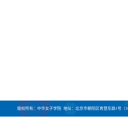
版权所有：中华女子学院 地址：北京市朝阳区育慧东路1号（100101） CopyRight