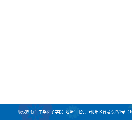
版权所有：中华女子学院 地址：北京市朝阳区育慧东路1号（100101） CopyRight