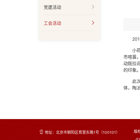
党建活动
工会活动
2
小
市喧嚣
动既拉
的印象
此
体，陶
版
地址：北京市朝阳区育慧东路1号（100101）