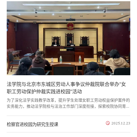
法学院与北京市东城区劳动人事争议仲裁院联合举办“女
职工劳动保护仲裁实践进校园”活动
为了深化法学实践教学改革，提升学生处理女职工劳动权益保护案件的
实务能力，推动法学院校与法治工作部门深度衔接，探索校院协同育人
新机制，2026年4月24日下午，法学院联合北京市东城区劳动人事争
议仲裁院在模拟法庭共同举办“女职工劳动保护仲裁实践进校园活动”。
2025.12.23
检察官进校园为研究生授课
中华女子学院副院长韩燕、东城区劳动人事仲裁院院长张海燕、法学院
相关教师、东城区劳动人事争议仲裁院资深仲裁员及法学院研究生共同
参与。本次活动由法学院副院长唐芳主持。...