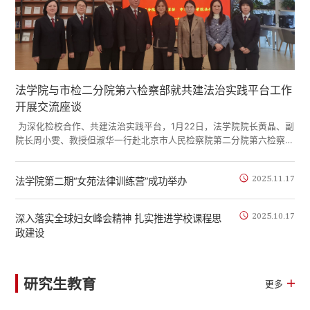
法学院与市检二分院第六检察部就共建法治实践平台工作
开展交流座谈
为深化检校合作、共建法治实践平台，1月22日，法学院院长黄晶、副
院长周小雯、教授但淑华一行赴北京市人民检察院第二分院第六检察部
交流座谈。第六检察部主任、二级高级检察官郑思科、副主任景滔、白
晶晶及部分干警参加交流。座谈会上，郑思科主任介绍了二分院的基本
2025.11.17
法学院第二期“女苑法律训练营”成功举办
情况与特色工作、第六检察部的主要职能及近年来在民事、公益诉讼领
域检察监督工作的开展情况。黄晶院长及周小雯副院长介绍了中华女子
学院基本情况及法学院在婚姻家庭、...
2025.10.17
深入落实全球妇女峰会精神 扎实推进学校课程思
政建设
研究生教育
更多