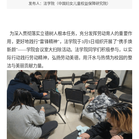
发布人：法学院（中国妇女儿童权益保障研究院）
为
深入贯彻落实立德树人根本任务，充分发挥劳动育人的重要作
用，更好地践行
“雷锋精神”，法学院于
月
日组织开展了“携手焕
3
5
新颜”——学院会议室大扫除
活动
。法学院同学们积极参与，以实
际行动践行劳动精神，弘扬劳动美德，
用汗水与热情为校园的整
洁与美丽贡献力量。