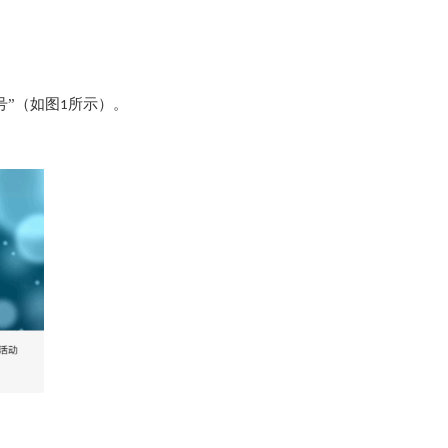
号”（如图
所示）。
1