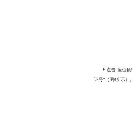
5.
点击
“座位预
证号”（图
所示）
5