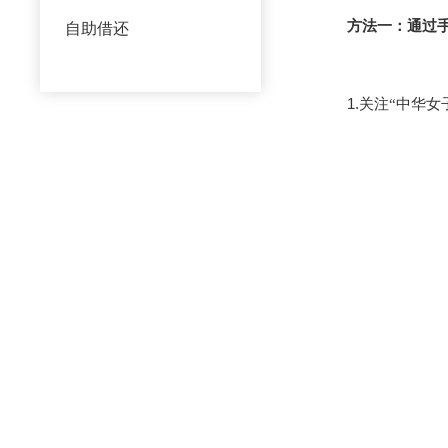
方法一：通过
自助借还
1.
关注
“中华女